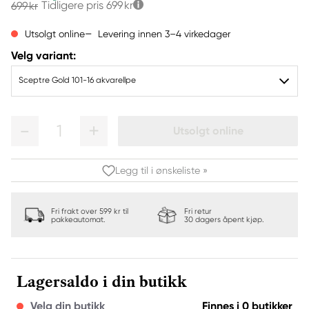
Tidligere pris
699 kr
699 kr
Levering innen 3–4 virkedager
Utsolgt online
Velg variant:
Sceptre Gold 101-16 akvarellpe
1
Utsolgt online
Legg til i ønskeliste »
Fri frakt over 599 kr til
Fri retur
pakkeautomat.
30 dagers åpent kjøp.
Lagersaldo i din butikk
Velg din butikk
Finnes i 0 butikker