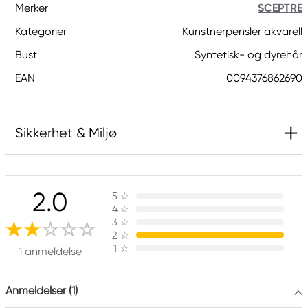
Merker
SCEPTRE
Kategorier
Kunstnerpensler akvarell
Bust
Syntetisk- og dyrehår
EAN
0094376862690
Sikkerhet & Miljø
Ansvarlig EU
2.0
5
☆
SCEPTRE
4
☆
COLART NORTHERN EUROPE GMBH
3
☆
Östra Långgatan 87
2
☆
1
☆
619 30 Trosa, Sweden
1 anmeldelse
info@colart.se
+46 (0)8 709 34 20
Anmeldelser (1)