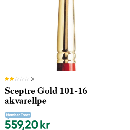
(1
)
Sceptre Gold 101-16
akvarellpe
Member Treat
559,20 kr