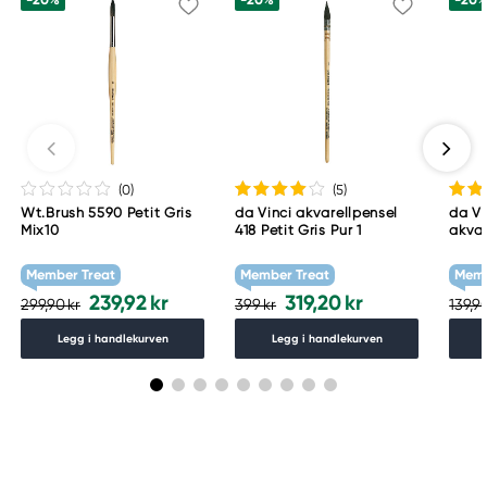
(0
)
(5
)
Wt.Brush 5590 Petit Gris
da Vinci akvarellpensel
da Vi
Mix10
418 Petit Gris Pur 1
akvar
kolin
mårhå
Member Treat
Member Treat
Memb
239,92 kr
319,20 kr
299,90 kr
399 kr
139,90
Legg i handlekurven
Legg i handlekurven