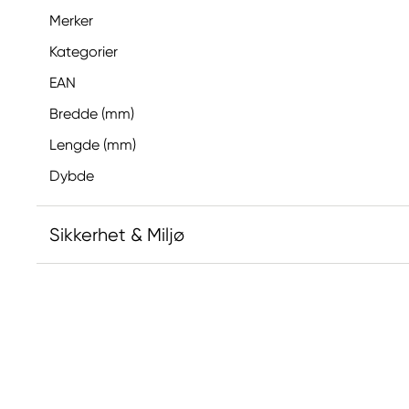
Merker
Kategorier
EAN
Bredde (mm)
Lengde (mm)
Dybde
Sikkerhet & Miljø
Ansvarlig EU
Sennelier
Max SAUER SAS
2, rue Lamarck BP
22002 Saint Brieuc cedex, France