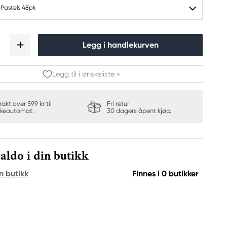
l Pastels 48pk
Legg i handlekurven
Legg til i ønskeliste »
frakt over 599 kr til
Fri retur
keautomat.
30 dagers åpent kjøp.
aldo i din butikk
n butikk
Finnes i 0 butikker