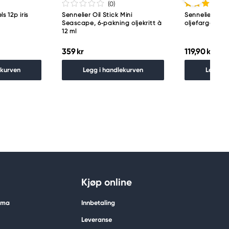
(0
)
s 12p iris
Sennelier Oil Stick Mini
Sennelier Oil S
Seascape, 6‑pakning oljekritt à
oljefargekritt
12 ml
359 kr
119,90 kr
ekurven
Legg i handlekurven
Legg i 
Kjøp online
tima
Innbetaling
Leveranse