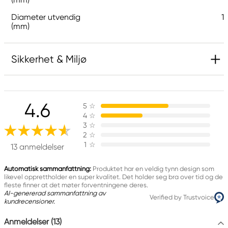
Diameter utvendig
1
(mm)
Sikkerhet & Miljø
Informasjon
4.6
5
☆
B. taurus (Bubalus bubalis)
4
☆
3
☆
2
☆
Ansvarlig EU
1
☆
13 anmeldelser
Panduro Jewellery
Automatisk sammanfattning:
Produktet har en veldig tynn design som
Panduro
likevel opprettholder en super kvalitet. Det holder seg bra over tid og de
205 14 Malmö, Sweden
fleste finner at det møter forventningene deres.
www.panduro.com
AI-genererad sammanfattning av
Verified by Trustvoice
kundrecensioner.
+46 (04) 22 30 70
Anmeldelser (13)