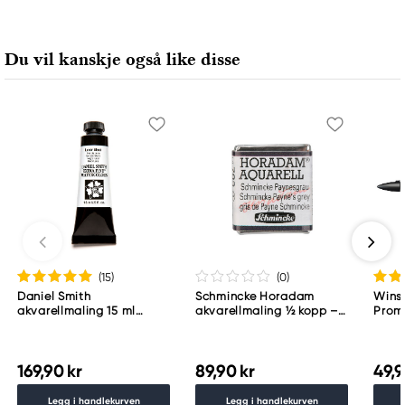
Du vil kanskje også like disse
(15
)
(0
)
Daniel Smith
Schmincke Horadam
Wins
akvarellmaling 15 ml
akvarellmaling ½ kopp –
Proma
Lunar Black
Schmincke Payne´s grey
783
169,90 kr
89,90 kr
49,9
Legg i handlekurven
Legg i handlekurven