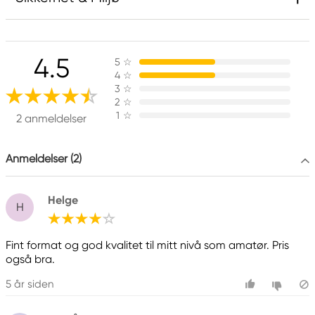
Ansvarlig EU
4.5
5
☆
Panduro Hobby
4
☆
Panduro
3
☆
205 14 Malmö, Sweden
2
☆
1
☆
www.panduro.com
2 anmeldelser
+46 (04) 22 30 70
Anmeldelser (2)
Helge
H
Fint format og god kvalitet til mitt nivå som amatør. Pris
også bra.
5 år siden