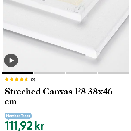
(2
)
Streched Canvas F8 38x46
cm
Member Treat
111,92 kr