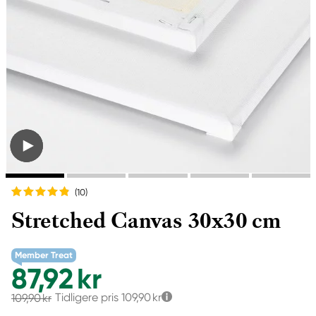
(10
)
Stretched Canvas 30x30 cm
Member Treat
87,92 kr
Tidligere pris
109,90 kr
109,90 kr