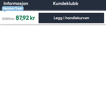
Informasjon
Kundeklubb
Member Treat
Kontakt oss
Om kundeklubben
87,92 kr
Legg i handlekurven
109,90 kr
Finn butikk
Digitalt medlemskort
Favorittsider
Opprett konto
Til kassen
Spørsmål & svar
Glemt passord
Storforbrukerkunde
Medlemsvilkår
Personvernpolicy
Medlemsfordeler
Cookies
Om oss
Kjøp online
Dette er Kreatima
Innbetaling
Bærekraft
Leveranse
Konkurranse
Angrerett