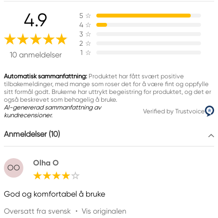
Ansvarlig EU
4.9
5
☆
Panduro Hobby
4
☆
Panduro
3
☆
205 14 Malmö, Sweden
2
☆
1
☆
www.panduro.com
10 anmeldelser
+46 (04) 22 30 70
Automatisk sammanfattning:
Produktet har fått svært positive
tilbakemeldinger, med mange som roser det for å være fint og oppfylle
sitt formål godt. Brukerne har uttrykt begeistring for produktet, og det er
også beskrevet som behagelig å bruke.
AI-genererad sammanfattning av
Verified by Trustvoice
kundrecensioner.
Anmeldelser (10)
Olha O
OO
God og komfortabel å bruke
Oversatt fra svensk
•
Vis originalen