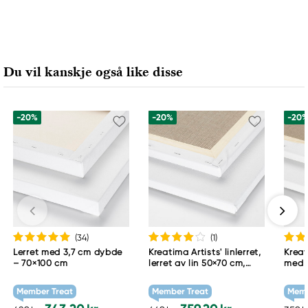
Du vil kanskje også like disse
-20%
-20%
-20
(34
)
(1
)
Lerret med 3,7 cm dybde
Kreatima Artists' linlerret,
Kreat
– 70×100 cm
lerret av lin 50×70 cm,
med 
dybde 2 cm, 460 g/m²
cm, 
Member Treat
Member Treat
Memb