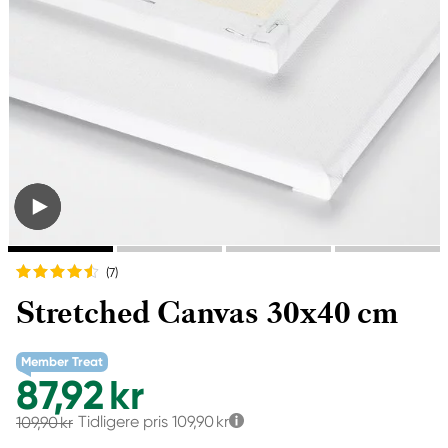
(7
)
Stretched Canvas 30x40 cm
Member Treat
87,92 kr
Tidligere pris
109,90 kr
109,90 kr