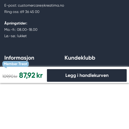
E-post: customercare@kreatima.no
Ring oss: 69 36 45 00
Åpningstider:
Ma.-fr.: 08.00-18.00
Lø.-sø.: lukket
Informasjon
Kundeklubb
Member Treat
Kontakt oss
Om kundeklubben
87,92 kr
Legg i handlekurven
109,90 kr
Finn butikk
Digitalt medlemskort
Favorittsider
Opprett konto
Til kassen
Spørsmål & svar
Glemt passord
Storforbrukerkunde
Medlemsvilkår
Personvernpolicy
Medlemsfordeler
Cookies