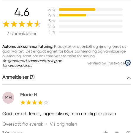
Ansvarlig EU
4.6
5
☆
Panduro Hobby
4
☆
Panduro
3
☆
205 14 Malmö, Sweden
2
☆
1
☆
www.panduro.com
7 anmeldelser
+46 (04) 22 30 70
Automatisk sammanfattning:
Produktet er et enkelt og rimelig lerret av
god kvalitet. Det er godt egnet for både barnemaling og vannløselige
oljemaling, samt har en utmerket størrelse for maling.
AI-genererad sammanfattning av
Verified by Trustvoice
kundrecensioner.
Anmeldelser (7)
Marie H
MH
Godt enkelt lerret, ingen luksus, men rimelig for prisen
Oversatt fra svensk
•
Vis originalen
1 år siden