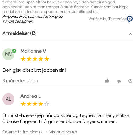
fungerer bra, spesielt for bruk ved tegning, siden det gir en god
opplevelse uten at man trenger å bruke fingrene. Kunder som har kjøpt
produktet til sine barn rapporterer om stor tilfredshet.
AI-genererad sammanfattning av
Verified by Trustvoice
kundrecensioner.
Anmeldelser (13)
Marianne V
MV
Den gjør absolutt jobben sin!
3 måneder siden
Andrea L
AL
Et must-have-kjøp når du sitter og tegner. Du trenger ikke
å bruke fingeren til å gni eller blande farger sammen.
Oversatt fra dansk
•
Vis originalen