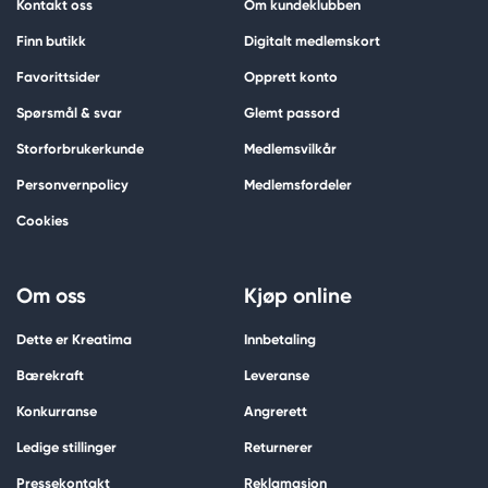
Kontakt oss
Om kundeklubben
Finn butikk
Digitalt medlemskort
Favorittsider
Opprett konto
Spørsmål & svar
Glemt passord
Storforbrukerkunde
Medlemsvilkår
Personvernpolicy
Medlemsfordeler
Cookies
Om oss
Kjøp online
Dette er Kreatima
Innbetaling
Bærekraft
Leveranse
Konkurranse
Angrerett
Ledige stillinger
Returnerer
Pressekontakt
Reklamasjon