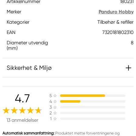
Artikkelnummer
180231
Merker
Panduro Hobby
Kategorier
Tilbehør & refiller
EAN
7320181802310
Diameter utvendig
8
(mm)
Sikkerhet & Miljø
Ansvarlig EU
4.7
5
☆
Panduro Hobby
4
☆
Panduro
3
☆
205 14 Malmö, Sweden
2
☆
1
☆
www.panduro.com
13 anmeldelser
+46 (04) 22 30 70
Automatisk sammanfattning:
Produktet møtte forventningene og