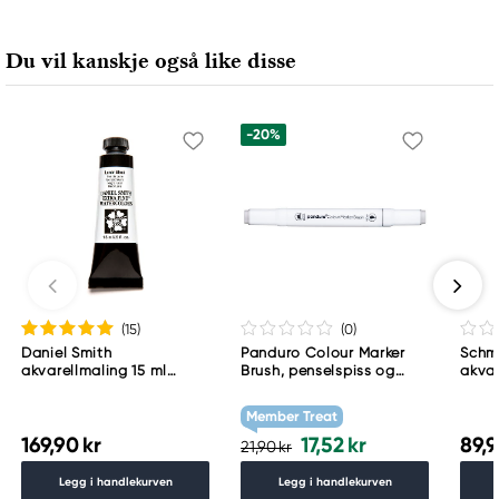
Du vil kanskje også like disse
-20%
(15
)
(0
)
Daniel Smith
Panduro Colour Marker
Schm
akvarellmaling 15 ml
Brush, penselspiss og
akvar
Lunar Black
skråskjært spiss – Warm
Schm
grey 1 WG1
783
Member Treat
169,90 kr
17,52 kr
89,9
21,90 kr
Legg i handlekurven
Legg i handlekurven