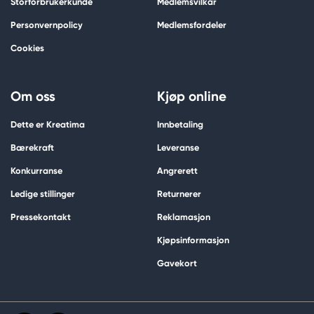
Storforbrukerkunde
Medlemsvilkår
Personvernpolicy
Medlemsfordeler
Cookies
Om oss
Kjøp online
Dette er Kreatima
Innbetaling
Bærekraft
Leveranse
Konkurranse
Angrerett
Ledige stillinger
Returnerer
Pressekontakt
Reklamasjon
Kjøpsinformasjon
Gavekort