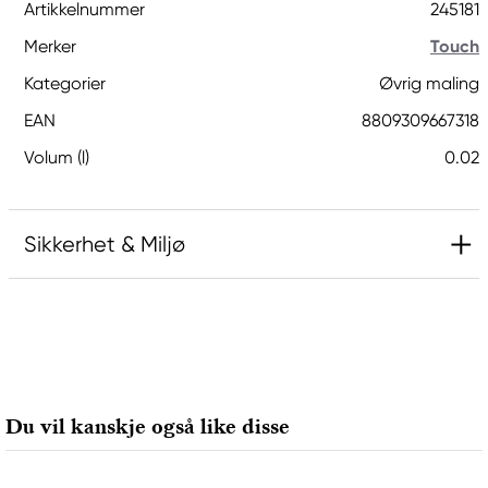
Artikkelnummer
245181
Merker
Touch
Kategorier
Øvrig maling
EAN
8809309667318
Volum (l)
0.02
Sikkerhet & Miljø
Meget brannfarlig væske og damp.
Holdes vekk fra varme, varme overflater, gnister,
åpen ild og andre antenningskilder. Røyking
forbudt.
Oppbevares på et godt ventilert sted.
Du vil kanskje også like disse
Oppbevares kjølig.
VED HUDKONTAKT (eller håret): Tilsølte klær må