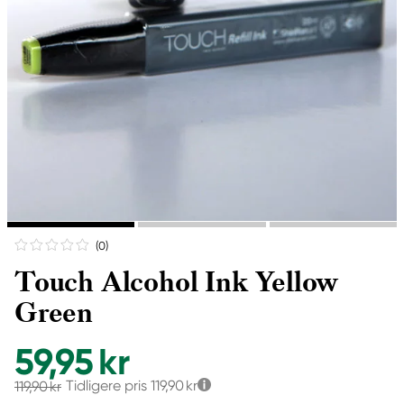
(0
)
Touch Alcohol Ink Yellow
Green
59,95 kr
Tidligere pris
119,90 kr
119,90 kr