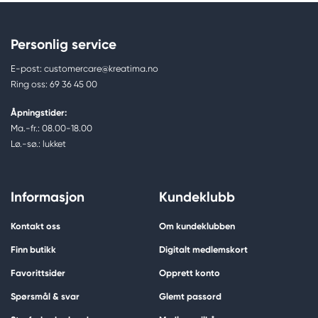
Shinhanart
ShinHan B/D, 154 Bulgwang-ro
Eunpyeong-gu, Seoul, Korea
Personlig service
info@shinhanart.com
+82-2-357-2651
E-post: customercare@kreatima.no
Ring oss: 69 36 45 00
Åpningstider:
Ma.-fr.: 08.00-18.00
Lø.-sø.: lukket
Informasjon
Kundeklubb
Kontakt oss
Om kundeklubben
Finn butikk
Digitalt medlemskort
Favorittsider
Opprett konto
Spørsmål & svar
Glemt passord