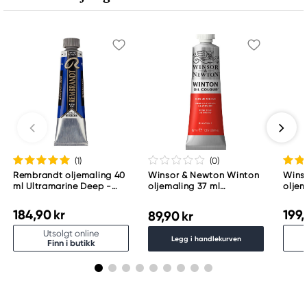
info@royaltalens.com
+31 (0)55 527 4700
(1
)
(0
)
Rembrandt oljemaling 40
Winsor & Newton Winton
Wins
ml Ultramarine Deep -
oljemaling 37 ml
oljem
506
Cadmium Red Hue 095
Tita
184,90 kr
199,
89,90 kr
Utsolgt online
Legg i handlekurven
Finn i butikk