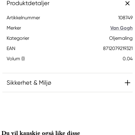
Produktdetaljer
Artikkelnummer
108749
Merker
Van Gogh
Kategorier
Oljemaling
EAN
8712079219321
Volum (l)
0.04
Sikkerhet & Miljø
Ansvarlig EU
Van Gogh
Royal Talens Netherlands
Sophialaan 46
Du vil kanskje også like disse
7311 PD Apeldoorn, Netherlands