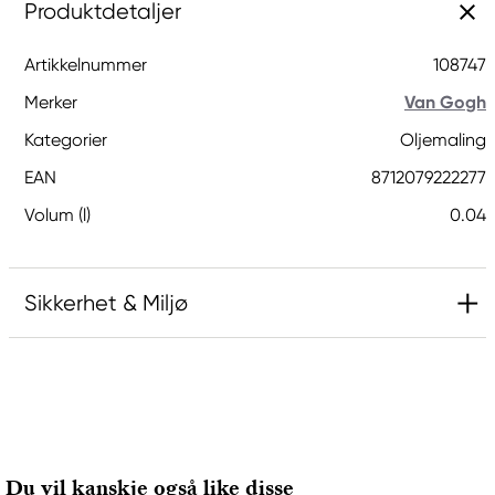
Produktdetaljer
Artikkelnummer
108747
Merker
Van Gogh
Kategorier
Oljemaling
EAN
8712079222277
Volum (l)
0.04
Sikkerhet & Miljø
Ansvarlig EU
Van Gogh
Royal Talens Netherlands
Sophialaan 46
Du vil kanskje også like disse
7311 PD Apeldoorn, Netherlands