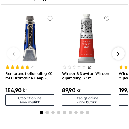
info@royaltalens.com
+31 (0)55 527 4700
(1
)
(0
)
Rembrandt oljemaling 40
Winsor & Newton Winton
Wins
ml Ultramarine Deep -
oljemaling 37 ml
oljem
506
Cadmium Red Hue 095
Tita
184,90 kr
89,90 kr
199,
Utsolgt online
Utsolgt online
Finn i butikk
Finn i butikk