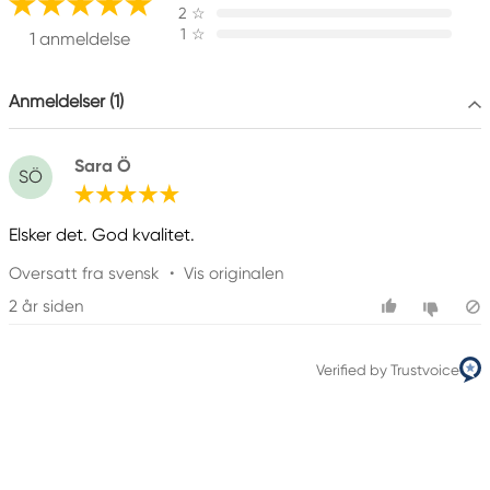
Östra Långgatan 87
2
☆
1
☆
61930 Trosa, Sweden
1 anmeldelse
info@colart.se
Anmeldelser (1)
Sara Ö
SÖ
Elsker det. God kvalitet.
Oversatt fra svensk
•
Vis originalen
2 år siden
Verified by Trustvoice