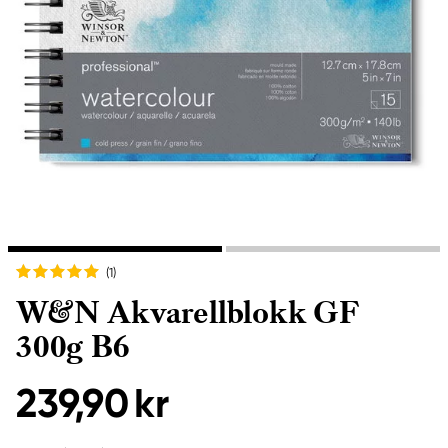
(1
)
W&N Akvarellblokk GF
300g B6
239,90 kr