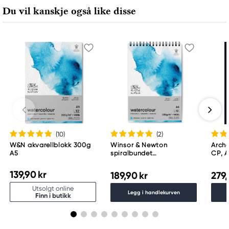
Du vil kanskje også like disse
(10
)
(2
)
W&N akvarellblokk 300g
Winsor & Newton
Arche
A5
spiralbundet
CP, A
akvarellblokk, GF, A4
ark, 
(210×297 mm), 12 ark, 300
139,90 kr
189,90 kr
279,
g/m²
Utsolgt online
Legg i handlekurven
Finn i butikk