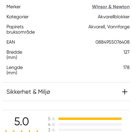
Merker
Winsor & Newton
Kategorier
Akvarellblokker
Papirets
Akvarell, Vannfarge
bruksområde
EAN
0884955076408
Bredde
127
(mm)
Lengde
178
(mm)
Sikkerhet & Miljø
Ansvarlig EU
5.0
5
☆
Winsor & Newton
4
☆
Colart Sweden AB
3
☆