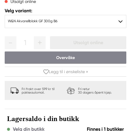
Utsolgt online
Velg variant:
W&N Akvarellblokk GF 300g B6
1
Utsolgt online
Overvåke
Legg til i ønskeliste »
Fri frakt over 599 kr til
Fri retur
pakkeautomat.
30 dagers åpent kjøp.
Lagersaldo i din butikk
Velg din butikk
Finnes i 1 butikker