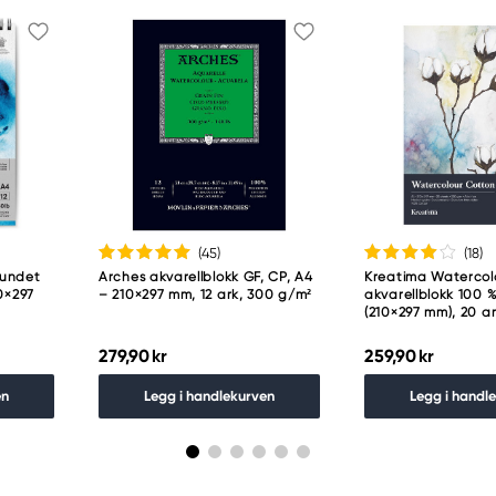
(45
)
(18
)
bundet
Arches akvarellblokk GF, CP, A4
Kreatima Watercol
10×297
– 210×297 mm, 12 ark, 300 g/m²
akvarellblokk 100 
(210×297 mm), 20 a
279,90 kr
259,90 kr
en
Legg i handlekurven
Legg i handl