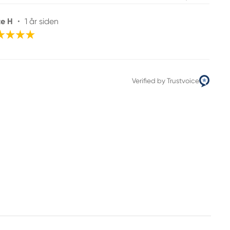
te H
•
1 år siden
Verified by Trustvoice