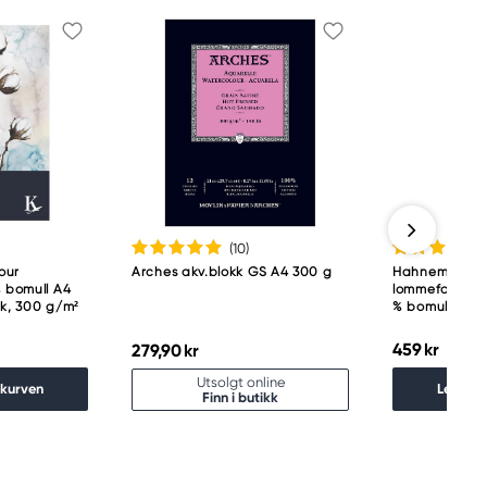
(10
)
our
Arches akv.blokk GS A4 300 g
Hahnemühle ak
% bomull A4
lommeformat 
rk, 300 g/m²
% bomull, vek
459 kr
279,90 kr
Utsolgt online
ekurven
Legg i 
Finn i butikk