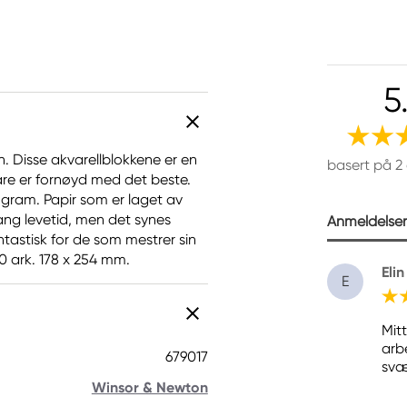
5
. Disse akvarellblokkene er en
basert på 2
e er fornøyd med det beste.
 gram. Papir som er laget av
 lang levetid, men det synes
Anmeldelser 
tastisk for de som mestrer sin
20 ark. 178 x 254 mm.
Elin
E
Mit
arbe
679017
svæ
Winsor & Newton