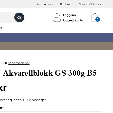
Kontakt oss
Butikken
Spørsmål & svar
Logg inn
Opprett konto
rt
5.0
(2
anmeldelser
)
Akvarellblokk GS 300g B5
kr
evering innen 1–3 virkedager
t: