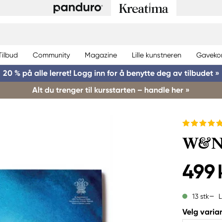
Tilbud
Community
Magazine
Lille kunstneren
Gaveko
20 % på alle lerret! Logg inn for å benytte deg av tilbudet »
Alt du trenger til kursstarten – handle her »
W&N 
499 
L
13 stk
Velg varian