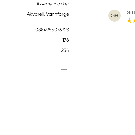
Akvarellblokker
Git
Akvarell, Vannfarge
GH
0884955076323
178
254