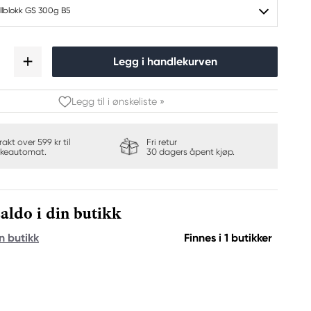
lblokk GS 300g B5
Legg i handlekurven
Legg til i ønskeliste »
frakt over 599 kr til
Fri retur
keautomat.
30 dagers åpent kjøp.
aldo i din butikk
n butikk
Finnes i 1 butikker