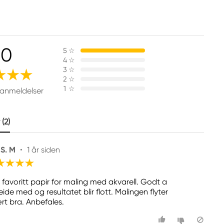
.0
5
☆
4
☆
3
☆
2
☆
1
☆
 anmeldelser
(2)
 S. M
•
1 år siden
t favoritt papir for maling med akvarell. Godt a
ide med og resultatet blir flott. Malingen flyter
rt bra. Anbefales.