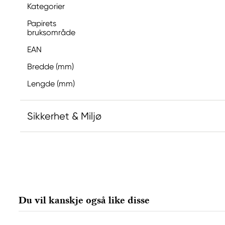
Kategorier
Papirets
bruksområde
EAN
Bredde (mm)
Lengde (mm)
Sikkerhet & Miljø
Ansvarlig EU
Winsor & Newton
Colart Sweden AB
Östra Långgatan 87
Du vil kanskje også like disse
61930 Trosa, Sweden
info@colart.se