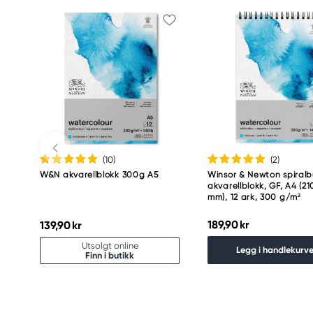
(10
)
(2
)
W&N akvarellblokk 300g A5
Winsor & Newton spiral
akvarellblokk, GF, A4 (2
mm), 12 ark, 300 g/m²
189,90 kr
139,90 kr
Utsolgt online
Legg i handlekurv
Finn i butikk