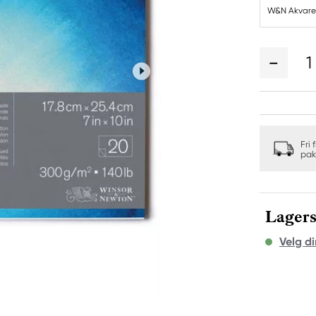
W&N Akvarel
1
Fri 
pak
Lagers
Velg di