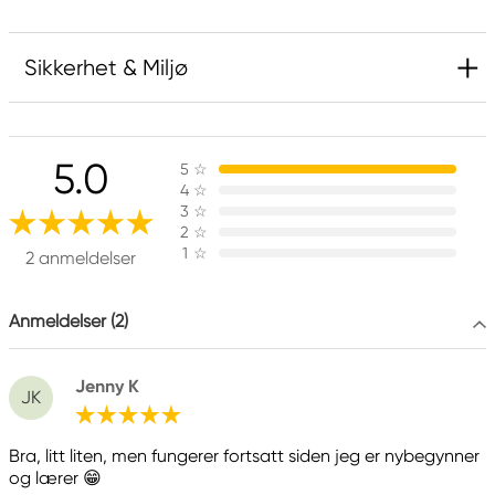
Sikkerhet & Miljø
Ansvarlig EU
5.0
5
☆
Winsor & Newton
4
☆
Colart Sweden AB
3
☆
Östra Långgatan 87
2
☆
1
☆
61930 Trosa, Sweden
2 anmeldelser
info@colart.se
Anmeldelser (2)
Jenny K
JK
Bra, litt liten, men fungerer fortsatt siden jeg er nybegynner
og lærer 😁