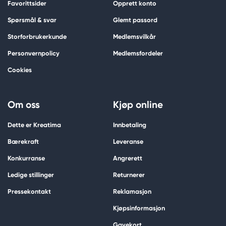
Favorittsider
Opprett konto
Spørsmål & svar
Glemt passord
Storforbrukerkunde
Medlemsvilkår
Personvernpolicy
Medlemsfordeler
Cookies
Om oss
Kjøp online
Dette er Kreatima
Innbetaling
Bærekraft
Leveranse
Konkurranse
Angrerett
Ledige stillinger
Returnerer
Pressekontakt
Reklamasjon
Kjøpsinformasjon
Gavekort