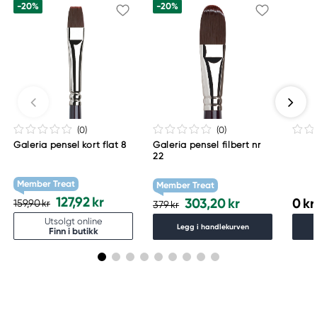
-20%
-20%
(0
)
(0
)
Galeria pensel kort flat 8
Galeria pensel filbert nr
22
Member Treat
Member Treat
127,92 kr
303,20 kr
0 kr
159,90 kr
379 kr
Utsolgt online
Legg i handlekurven
Finn i butikk