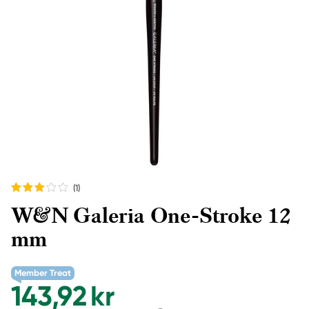
(1
)
W&N Galeria One-Stroke 12
mm
Member Treat
143,92 kr