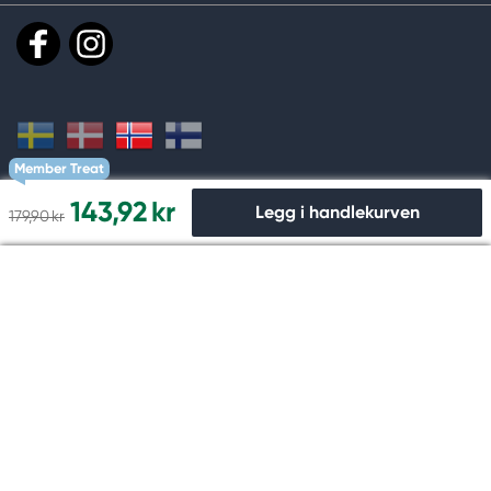
Member Treat
143,92 kr
Legg i handlekurven
179,90 kr
Handle og betal trygt hos oss
Til kassen