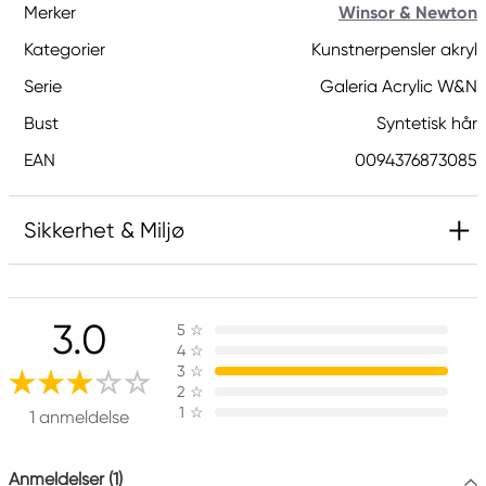
Merker
Winsor & Newton
Kategorier
Kunstnerpensler akryl
Serie
Galeria Acrylic W&N
Bust
Syntetisk hår
EAN
0094376873085
Sikkerhet & Miljø
Ansvarlig EU
3.0
5
☆
Winsor & Newton
4
☆
Colart Sweden AB
3
☆
Östra Långgatan 87
2
☆
1
☆
61930 Trosa, Sweden
1 anmeldelse
info@colart.se
Anmeldelser (1)