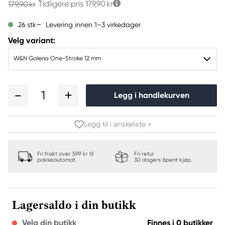
Tidligere pris
179,90 kr
179,90 kr
Levering innen 1–3 virkedager
26 stk
Velg variant:
W&N Galeria One-Stroke 12 mm
1
Legg i handlekurven
Legg til i ønskeliste »
Fri frakt over 599 kr til
Fri retur
pakkeautomat.
30 dagers åpent kjøp.
Lagersaldo i din butikk
Velg din butikk
Finnes i 0 butikker