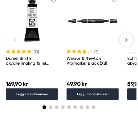
(15
)
(3
)
Daniel Smith
Winsor & Newton
Schm
akvarellmaling 15 ml
Promarker Black (XB)
akvar
Lunar Black
Schm
783
169,90 kr
49,90 kr
89,9
Legg i handlekurven
Legg i handlekurven