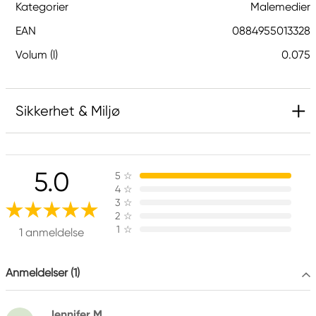
Kategorier
Malemedier
EAN
0884955013328
Volum (l)
0.075
Sikkerhet & Miljø
Ansvarlig EU
5.0
5
☆
Winsor & Newton
4
☆
Colart Sweden AB
3
☆
Östra Långgatan 87
2
☆
1
☆
61930 Trosa, Sweden
1 anmeldelse
info@colart.se
Anmeldelser (1)
Jennifer M