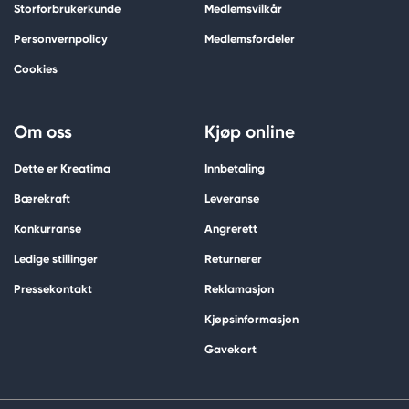
Storforbrukerkunde
Medlemsvilkår
Personvernpolicy
Medlemsfordeler
Cookies
Om oss
Kjøp online
Dette er Kreatima
Innbetaling
Bærekraft
Leveranse
Konkurranse
Angrerett
Ledige stillinger
Returnerer
Pressekontakt
Reklamasjon
Kjøpsinformasjon
Gavekort