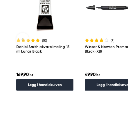
(15
)
(3
)
Daniel Smith akvarellmaling 15
Winsor & Newton Promar
ml Lunar Black
Black (XB)
169,90 kr
49,90 kr
Legg i handlekurven
Legg i handlekurv