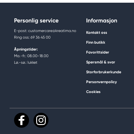
Personlig service
Informasjon
E-post: customercare@kreatima.no
Kontakt oss
Ring oss: 69 36 45 00
Finn butikk
Åpningstider:
Favorittsider
Ma.-fr.: 08.00-18.00
Spørsmål & svar
Lø.-sø.: lukket
Storforbrukerkunde
Personvernpolicy
Cookies