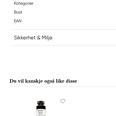
Kategorier
Bust
EAN
Sikkerhet & Miljø
Ansvarlig EU
SCEPTRE
COLART NORTHERN EUROPE GMBH
Östra Långgatan 87
Du vil kanskje også like disse
619 30 Trosa, Sweden
info@colart.se
+46 (0)8 709 34 20