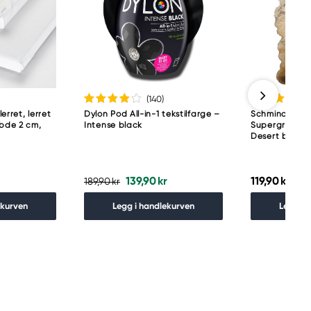
(140
)
lerret, lerret
Dylon Pod All-in-1 tekstilfarge –
Schmincke H
ybde 2 cm,
Intense black
Supergranula
Desert brown
139,90 kr
119,90 kr
189,90 kr
ekurven
Legg i handlekurven
Legg i 