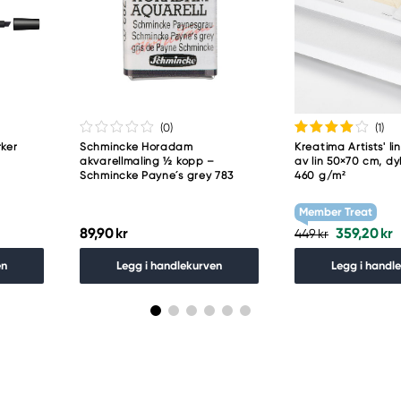
(0
)
(1
)
ker
Schmincke Horadam
Kreatima Artists' lin
akvarellmaling ½ kopp –
av lin 50×70 cm, d
Schmincke Payne´s grey 783
460 g/m²
Member Treat
89,90 kr
359,20 kr
449 kr
en
Legg i handlekurven
Legg i handl