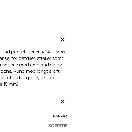
 rund pensel i serien 404 – som
nsel for detaljer, streker samt
penselserie med en blanding av
gouache. Rund med langt skaft.
 samt gullfarget hylse som er
de 15 mm).
434743
SCEPTRE