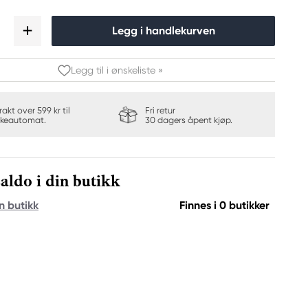
Legg i handlekurven
Legg til i ønskeliste »
frakt over 599 kr til
Fri retur
keautomat.
30 dagers åpent kjøp.
aldo i din butikk
n butikk
Finnes i 0 butikker