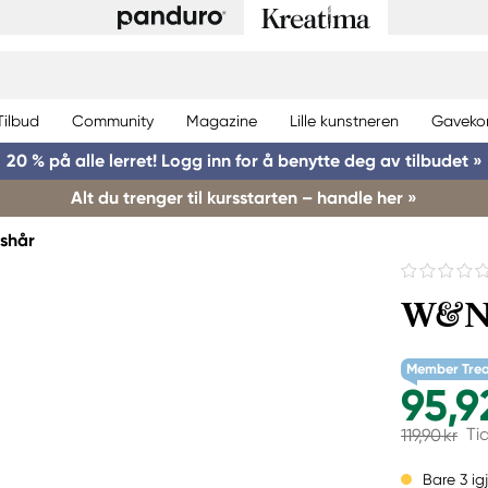
Tilbud
Community
Magazine
Lille kunstneren
Gaveko
20 % på alle lerret! Logg inn for å benytte deg av tilbudet »
Alt du trenger til kursstarten – handle her »
gshår
W&N S
Member Tre
95,9
Ti
119,90 kr
Bare 3 ig