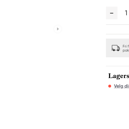
1
Fri 
pak
Lagers
Velg di