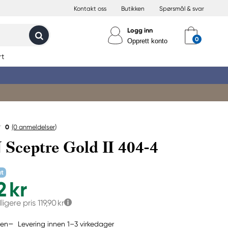
Kontakt oss
Butikken
Spørsmål & svar
Logg inn
Opprett konto
rt
0
(0
anmeldelser
)
ceptre Gold II 404-4
at
2 kr
dligere pris
119,90 kr
Levering innen 1–3 virkedager
jen