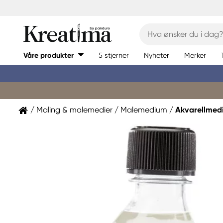
Våre produkter
5 stjerner
Nyheter
Merker
Maling & malemedier
Malemedium
Akvarellmed