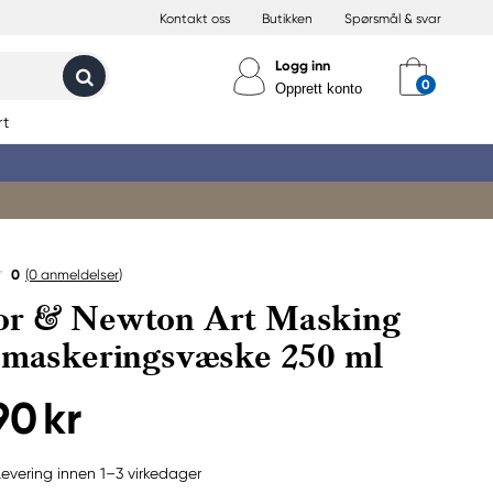
Kontakt oss
Butikken
Spørsmål & svar
Logg inn
Opprett konto
rt
0
(0
anmeldelser
)
or & Newton Art Masking
 maskeringsvæske 250 ml
90 kr
Levering innen 1–3 virkedager