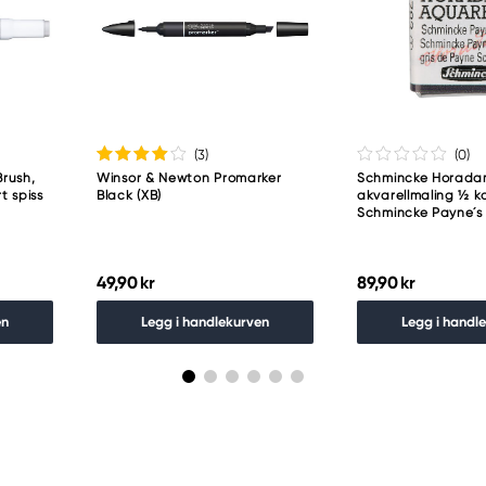
(3
)
(0
)
rush,
Winsor & Newton Promarker
Schmincke Horad
t spiss
Black (XB)
akvarellmaling ½ k
Schmincke Payne´s
49,90 kr
89,90 kr
en
Legg i handlekurven
Legg i handl