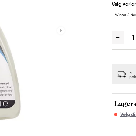
Velg varian
Winsor & Ne
1
Fri 
pak
Lagers
Velg di