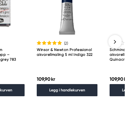
(2
)
am
Winsor & Newton Professional
Schmincke H
opp –
akvarellmaling 5 ml Indigo 322
akvarellmaling
 grey 783
Quinacridone 
109,90 kr
109,90 kr
ekurven
Legg i handlekurven
Legg i 