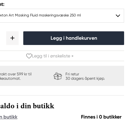
t:
wton Art Masking Fluid maskeringsvæske 250 ml
Legg i handlekurven
Legg til i ønskeliste »
frakt over 599 kr til
Fri retur
keautomat.
30 dagers åpent kjøp.
aldo i din butikk
n butikk
Finnes i 0 butikker