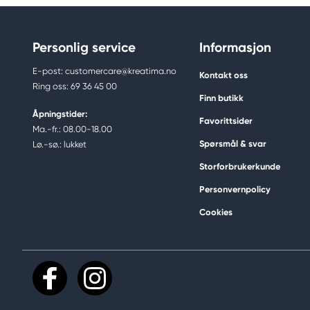
Personlig service
Informasjon
E-post: customercare@kreatima.no
Kontakt oss
Ring oss: 69 36 45 00
Finn butikk
Åpningstider:
Favorittsider
Ma.-fr.: 08.00-18.00
Spørsmål & svar
Lø.-sø.: lukket
Storforbrukerkunde
Personvernpolicy
Cookies