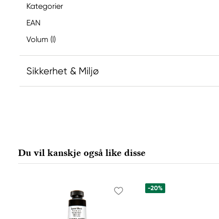
Kategorier
EAN
Volum (l)
Sikkerhet & Miljø
Ansvarlig EU
Winsor & Newton
Colart Sweden AB
Östra Långgatan 87
Du vil kanskje også like disse
61930 Trosa, Sweden
info@colart.se
-20%