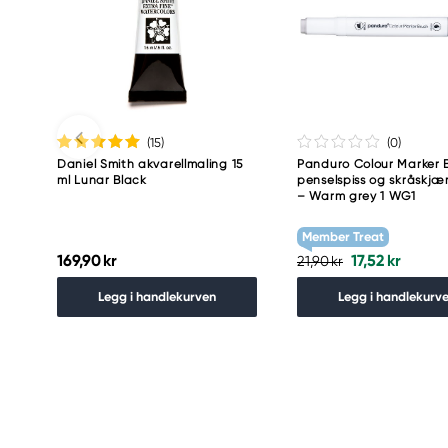
(15
)
(0
)
Daniel Smith akvarellmaling 15
Panduro Colour Marker B
ml Lunar Black
penselspiss og skråskjær
– Warm grey 1 WG1
Member Treat
169,90 kr
17,52 kr
21,90 kr
Legg i handlekurven
Legg i handlekurv