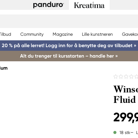
Tilbud
Community
Magazine
Lille kunstneren
Gaveko
20 % på alle lerret! Logg inn for å benytte deg av tilbudet »
Alt du trenger til kursstarten – handle her »
ium
Wins
Fluid
299,
18 stk