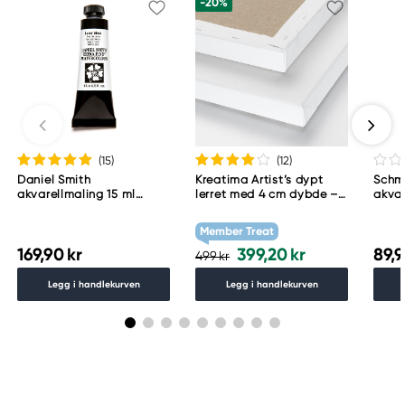
-20%
Östra Långgatan 87
61930 Trosa, Sweden
info@colart.se
(15
)
(12
)
Daniel Smith
Kreatima Artist’s dypt
Schm
akvarellmaling 15 ml
lerret med 4 cm dybde –
akvar
Lunar Black
60×80 cm, 300 g/m²
Schm
783
Member Treat
169,90 kr
399,20 kr
89,9
499 kr
Legg i handlekurven
Legg i handlekurven