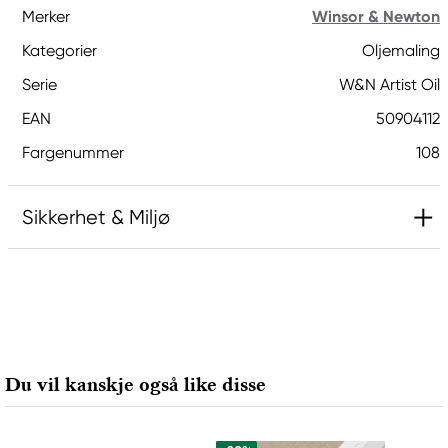
Merker
Winsor & Newton
Kategorier
Oljemaling
Serie
W&N Artist Oil
EAN
50904112
Fargenummer
108
Sikkerhet & Miljø
Informasjon
Contains: Cadmium Zinc Sulfide
Ansvarlig EU
Du vil kanskje også like disse
Winsor & Newton
Colart Sweden AB