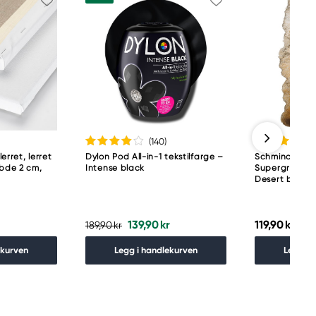
(140
)
lerret, lerret
Dylon Pod All-in-1 tekstilfarge –
Schmincke H
ybde 2 cm,
Intense black
Supergranula
Desert brown
139,90 kr
119,90 kr
189,90 kr
ekurven
Legg i handlekurven
Legg i 