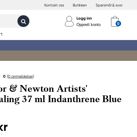
Kontakt oss
Butikken
Spørsmål & svar
Logg inn
Opprett konto
rt
0
(0
anmeldelser
)
r & Newton Artists'
aling 37 ml Indanthrene Blue
kr