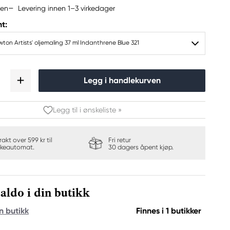
Levering innen 1–3 virkedager
jen
t:
ton Artists' oljemaling 37 ml Indanthrene Blue 321
Legg i handlekurven
Legg til i ønskeliste »
frakt over 599 kr til
Fri retur
keautomat.
30 dagers åpent kjøp.
aldo i din butikk
n butikk
Finnes i 1 butikker