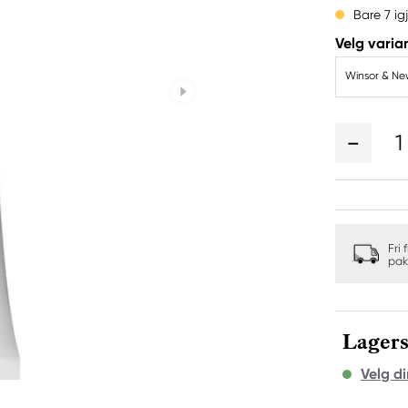
Bare 7 ig
Velg varian
Winsor & New
1
Fri 
pak
Lagers
Velg di