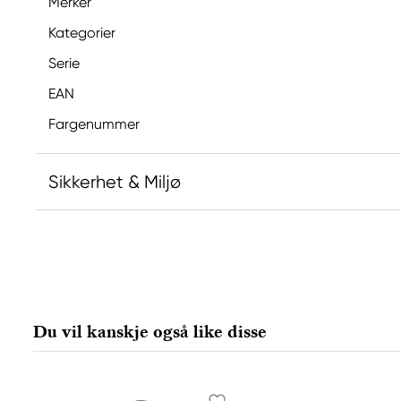
Merker
Kategorier
Serie
EAN
Fargenummer
Sikkerhet & Miljø
Ansvarlig EU
Winsor & Newton
Colart Sweden AB
Östra Långgatan 87
Du vil kanskje også like disse
61930 Trosa, Sweden
info@colart.se