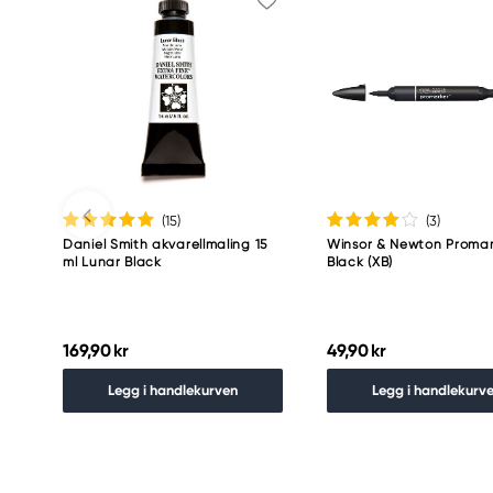
(15
)
(3
)
Daniel Smith akvarellmaling 15
Winsor & Newton Promar
ml Lunar Black
Black (XB)
169,90 kr
49,90 kr
Legg i handlekurven
Legg i handlekurv