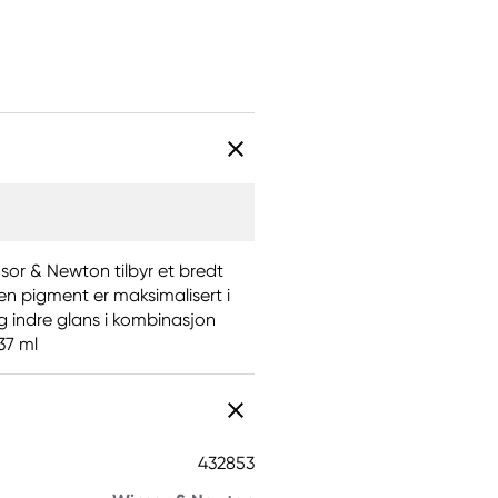
insor & Newton tilbyr et bredt
en pigment er maksimalisert i
og indre glans i kombinasjon
37 ml
432853