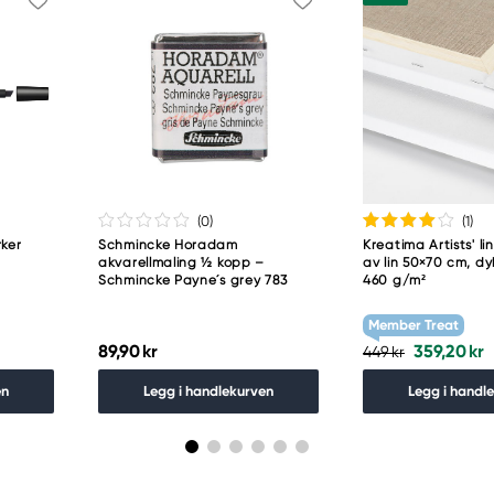
(0
)
(1
)
ker
Schmincke Horadam
Kreatima Artists' lin
akvarellmaling ½ kopp –
av lin 50×70 cm, d
Schmincke Payne´s grey 783
460 g/m²
Member Treat
89,90 kr
359,20 kr
449 kr
en
Legg i handlekurven
Legg i handl