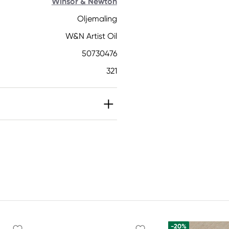
Winsor & Newton
Oljemaling
W&N Artist Oil
50730476
321
-20%