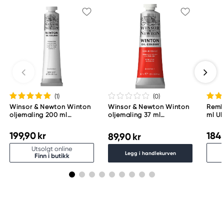
(1
)
(0
)
Winsor & Newton Winton
Winsor & Newton Winton
Remb
oljemaling 200 ml
oljemaling 37 ml
ml Ul
Titanium White 644
Cadmium Red Hue 095
506
199,90 kr
184,
89,90 kr
Utsolgt online
Legg i handlekurven
Finn i butikk