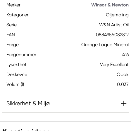
Merker
Winsor & Newton
Kategorier
Oljemaling
Serie
W&N Artist Oil
EAN
0884955082812
Farge
Orange Laque Mineral
Fargenummer
416
Lysekthet
Very Excellent
Dekkevne
Opak
Volum (l)
0.037
Sikkerhet & Miljø
Ansvarlig EU