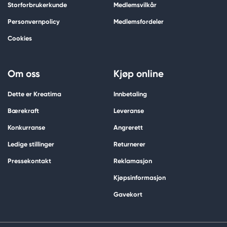
Storforbrukerkunde
Medlemsvilkår
Personvernpolicy
Medlemsfordeler
Cookies
Om oss
Kjøp online
Dette er Kreatima
Innbetaling
Bærekraft
Leveranse
Konkurranse
Angrerett
Ledige stillinger
Returnerer
Pressekontakt
Reklamasjon
Kjøpsinformasjon
Gavekort