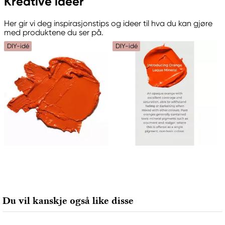
Kreative ideer
Winsor & Newton
Colart Sweden AB
Her gir vi deg inspirasjonstips og ideer til hva du kan gjøre
Östra Långgatan 87
med produktene du ser på.
61930 Trosa, Sweden
DIY-idé
DIY-idé
info@colart.se
Du vil kanskje også like disse