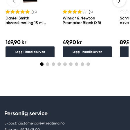
(15
)
(3
)
Daniel Smith
Winsor & Newton
Schm
akvarellmaling 15 ml
Promarker Black (XB)
akvar
Lunar Black
Schm
783
169,90 kr
49,90 kr
89,9
Legg i handlekurven
Legg i handlekurven
Personlig service
E-post: customercare@kreatima.no
Ring oss: 69 36 45 00