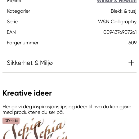
Merker
Winsor & Newton
Kategorier
Blekk & tusj
Serie
W&N Calligraphy
EAN
0094376907261
Fargenummer
609
Sikkerhet & Miljø
Ansvarlig EU
Kreative ideer
Winsor & Newton
Colart Sweden AB
Her gir vi deg inspirasjonstips og ideer til hva du kan gjøre
Östra Långgatan 87
med produktene du ser på.
61930 Trosa, Sweden
DIY-idé
info@colart.se