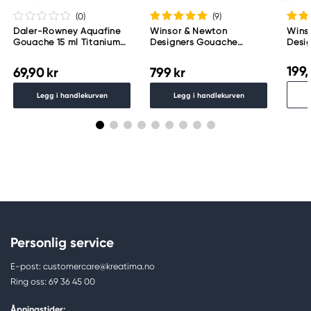
(0
)
(9
)
Daler-Rowney Aquafine
Winsor & Newton
Wins
Gouache 15 ml Titanium
Designers Gouache
Desi
White 009
Introduction Set, 10×14 ml
Perm
gouachemaling
199,
69,90 kr
799 kr
Legg i handlekurven
Legg i handlekurven
Personlig service
E-post: customercare@kreatima.no
Ring oss: 69 36 45 00
Åpningstider: