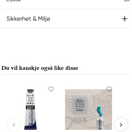
Sikkerhet & Miljø
Inneholder 2-methyl-1,2-benzothiazol-3(2H)-on;
[MBIT]. Kan gi en allergisk reaksjon.
Ansvarlig EU
Du vil kanskje også like disse
Winsor & Newton
Colart Sweden AB
Östra Långgatan 87
61930 Trosa, Sweden
info@colart.se