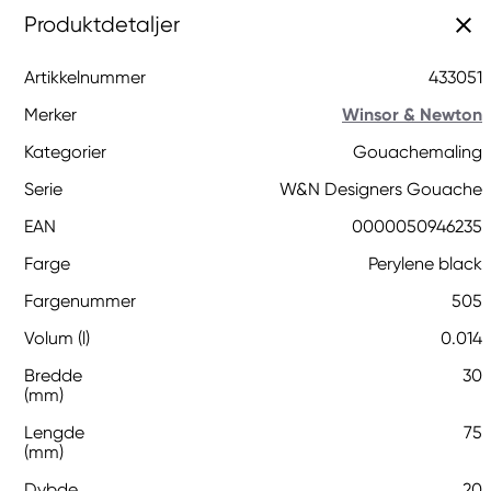
Produktdetaljer
Artikkelnummer
433051
Merker
Winsor & Newton
Kategorier
Gouachemaling
Serie
W&N Designers Gouache
EAN
0000050946235
Farge
Perylene black
Fargenummer
505
Volum (l)
0.014
Bredde
30
(mm)
Lengde
75
(mm)
Dybde
20