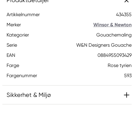
Produktdetaljer
Artikkelnummer
434355
Merker
Winsor & Newton
Kategorier
Gouachemaling
Serie
W&N Designers Gouache
EAN
0884955093429
Farge
Rose tyrien
Fargenummer
593
Sikkerhet & Miljø
Skadelig, med langtidsvirkning, for liv i vann.
Inneholder 2-methyl-1,2-benzothiazol-3(2H)-on;
[MBIT]. Kan gi en allergisk reaksjon.