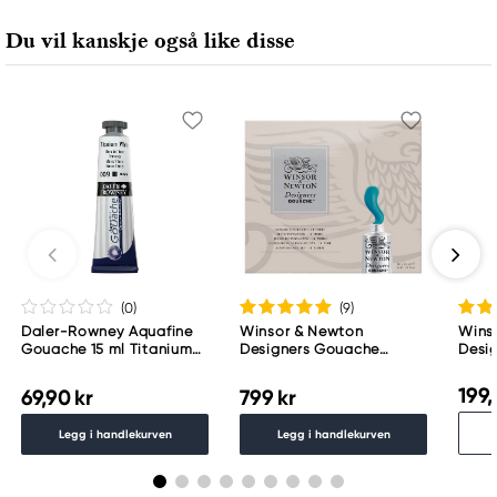
Inneholder formaldehyd ... %. Kan gi en allergisk
reaksjon.
Du vil kanskje også like disse
Inneholder C.I. BASIC RED 1:1. Kan gi en allergisk
reaksjon.
Ansvarlig EU
Winsor & Newton
Colart Sweden AB
Östra Långgatan 87
61930 Trosa, Sweden
info@colart.se
(0
)
(9
)
Daler-Rowney Aquafine
Winsor & Newton
Wins
Gouache 15 ml Titanium
Designers Gouache
Desi
White 009
Introduction Set, 10×14 ml
Perm
gouachemaling
199,
69,90 kr
799 kr
Legg i handlekurven
Legg i handlekurven