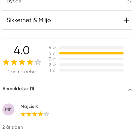
Dybde
32
Sikkerhet & Miljø
Inneholder 2-methyl-1,2-benzothiazol-3(2H)-on;
[MBIT]. Kan gi en allergisk reaksjon.
4.0
5
☆
4
☆
3
☆
Ansvarlig EU
2
☆
1
☆
1 anmeldelse
Winsor & Newton
Colart Sweden AB
Östra Långgatan 87
Anmeldelser (1)
61930 Trosa, Sweden
info@colart.se
MajLis K
MK
2 år siden