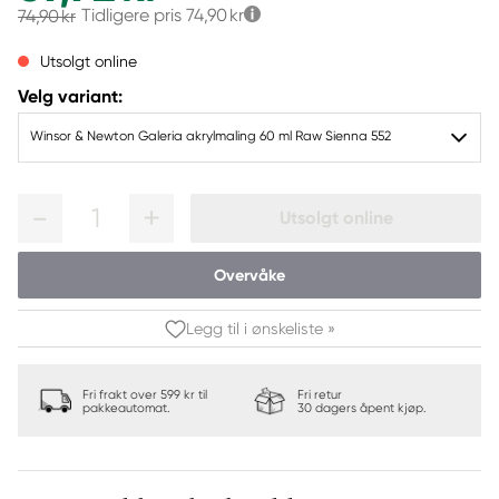
Tidligere pris
74,90 kr
74,90 kr
Utsolgt online
Velg variant:
Winsor & Newton Galeria akrylmaling 60 ml Raw Sienna 552
1
Utsolgt online
Overvåke
Legg til i ønskeliste »
Fri frakt over 599 kr til
Fri retur
pakkeautomat.
30 dagers åpent kjøp.