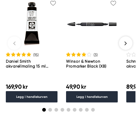
(15
)
(3
)
Daniel Smith
Winsor & Newton
Schm
akvarellmaling 15 ml
Promarker Black (XB)
akvar
Lunar Black
Schm
783
169,90 kr
49,90 kr
89,9
Legg i handlekurven
Legg i handlekurven