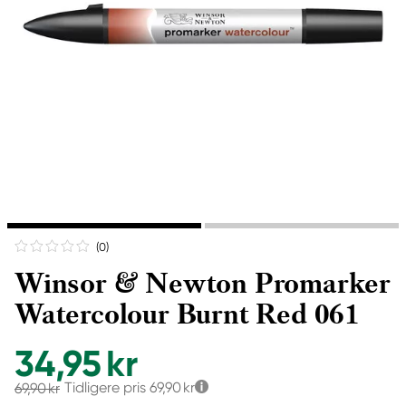
(0
)
Winsor & Newton Promarker
Watercolour Burnt Red 061
34,95 kr
Tidligere pris
69,90 kr
69,90 kr