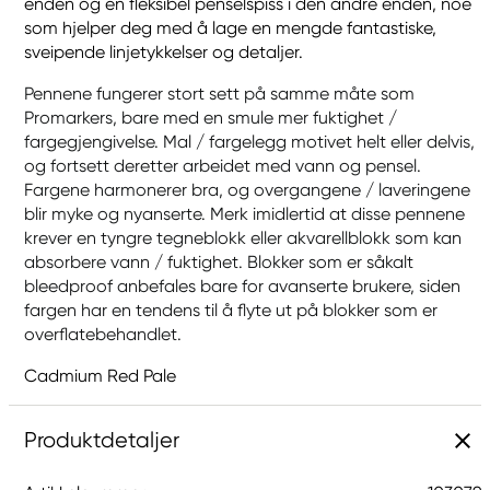
enden og en fleksibel penselspiss i den andre enden, noe
som hjelper deg med å lage en mengde fantastiske,
sveipende linjetykkelser og detaljer.
Pennene fungerer stort sett på samme måte som
Promarkers, bare med en smule mer fuktighet /
fargegjengivelse. Mal / fargelegg motivet helt eller delvis,
og fortsett deretter arbeidet med vann og pensel.
Fargene harmonerer bra, og overgangene / laveringene
blir myke og nyanserte. Merk imidlertid at disse pennene
krever en tyngre tegneblokk eller akvarellblokk som kan
absorbere vann / fuktighet. Blokker som er såkalt
bleedproof anbefales bare for avanserte brukere, siden
fargen har en tendens til å flyte ut på blokker som er
overflatebehandlet.
Cadmium Red Pale
Produktdetaljer