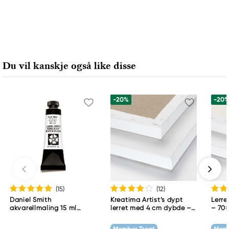
Ansvarlig EU
Winsor & Newton
Colart Sweden AB
Östra Långgatan 87
Du vil kanskje også like disse
61930 Trosa, Sweden
info@colart.se
-20%
-20
(15
)
(12
)
Daniel Smith
Kreatima Artist’s dypt
Lerre
akvarellmaling 15 ml
lerret med 4 cm dybde –
– 70
Lunar Black
60×80 cm, 300 g/m²
Member Treat
Memb