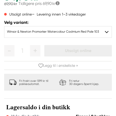
Tidligere pris
69,90 kr
69,90 kr
Levering innen 1–3 virkedager
Utsolgt online
Velg variant:
Winsor & Newton Promarker Watercolour Cadmium Red Pale 103
1
Utsolgt online
Legg til i ønskeliste »
Fri frakt over 599 kr til
Fri retur
pakkeautomat.
30 dagers åpent kjøp.
Lagersaldo i din butikk