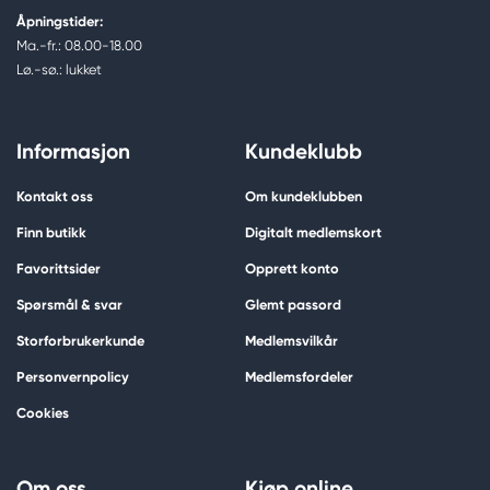
Åpningstider:
Ma.-fr.: 08.00-18.00
Lø.-sø.: lukket
Informasjon
Kundeklubb
Kontakt oss
Om kundeklubben
Finn butikk
Digitalt medlemskort
Favorittsider
Opprett konto
Spørsmål & svar
Glemt passord
Storforbrukerkunde
Medlemsvilkår
Personvernpolicy
Medlemsfordeler
Cookies
Om oss
Kjøp online