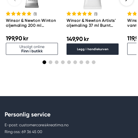
(1
)
(1
)
Winsor & Newton Winton
Winsor & Newton Artists'
Wins
oljemaling 200 ml
oljemaling 37 ml Burnt
vannl
Titanium White 644
Umber 076
ml Bu
199,90 kr
119,
149,90 kr
Utsolgt online
Legg i handlekurven
Finn i butikk
Personlig service
E-post: customercare@kreatima.no
Ring oss: 69 36 45 00