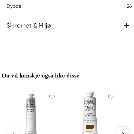
Dybde
26
Sikkerhet & Miljø
Ansvarlig EU
Winsor & Newton
Colart Sweden AB
Östra Långgatan 87
Du vil kanskje også like disse
61930 Trosa, Sweden
info@colart.se