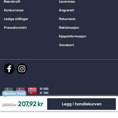
Bærekraft
Leveranse
Konkurranse
Angrerett
Ledige stillinger
Returnerer
Pressekontakt
Reklamasjon
Kjøpsinformasjon
Gavekort
Member Treat
207,92 kr
Legg i handlekurven
259,90 kr
Handle og betal trygt hos oss