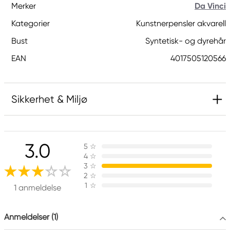
Merker
Da Vinci
Kategorier
Kunstnerpensler akvarell
Bust
Syntetisk- og dyrehår
EAN
4017505120566
Sikkerhet & Miljø
Ansvarlig EU
3.0
5
☆
Da Vinci
4
☆
da Vinci Künstlerpinselfabrik DEFET GmbH
3
☆
Tillystrasse 39 - 41
2
☆
1
☆
90431 Nürnberg, Germany
1 anmeldelse
info@davinci-defet
+49911961280
Anmeldelser (1)