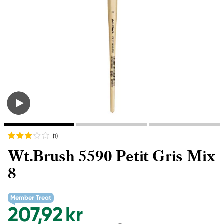
(1
)
Wt.Brush 5590 Petit Gris Mix
8
Member Treat
207,92 kr