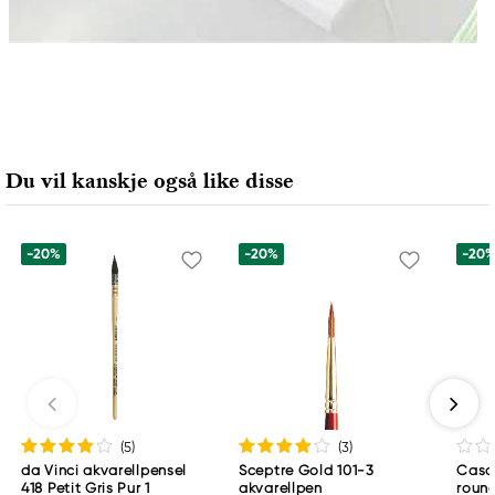
Du vil kanskje også like disse
-20%
-20%
-20
(5
)
(3
)
da Vinci akvarellpensel
Sceptre Gold 101-3
Casa
418 Petit Gris Pur 1
akvarellpen
round