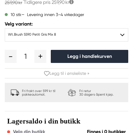
Tidligere pris
259,90 kr
259,90 kr
Levering innen 3–4 virkedager
10 stk
Velg variant:
Wt.Brush 5590 Petit Gris Mix 8
1
Legg i handlekurven
Legg til i ønskeliste »
Fri frakt over 599 kr til
Fri retur
pakkeautomat.
30 dagers åpent kjøp.
Lagersaldo i din butikk
Velg din butikk
Finnes i 0 butikker