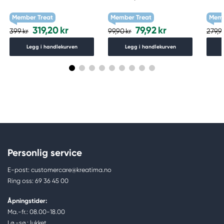
Member Treat
Member Treat
Memb
319,20 kr
79,92 kr
399 kr
99,90 kr
279,9
Legg i handlekurven
Legg i handlekurven
Personlig service
E-post: customercare@kreatima.no
Ring oss: 69 36 45 00
Åpningstider:
Ma.-fr.: 08.00-18.00
Lø.-sø.: lukket