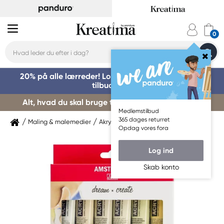
20% på alle lærreder! Log på for at benytte dig af
tilbuddet »
Alt, hvad du skal bruge til kursusstart – køb her »
Medlemstilbud
365 dages returret
Maling & malemedier
Akrylmaling
Amsterdam
Opdag vores fora
Log ind
Skab konto