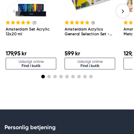
(7
)
(1
)
Amsterdam Set Acrylic
Amsterdam Acrylics
Amst
12x20 ml
General Selection Set -
Metal
36 x 20 ml
179,95 kr
599 kr
129,
Udsolgt online
Udsolgt online
Find i butik
Find i butik
Personlig betjening