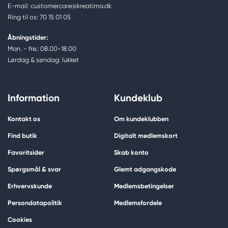
E-mail: customercare@kreatima.dk
Ring til os: 70 15 01 05
Åbningstider:
Man. - fre.: 08.00-18.00
Lørdag & søndag: lukket
Information
Kundeklub
Kontakt os
Om kundeklubben
Find butik
Digitalt medlemskort
Favoritsider
Skab konto
Spørgsmål & svar
Glemt adgangskode
Erhvervskunde
Medlemsbetingelser
Persondatapolitik
Medlemsfordele
Cookies