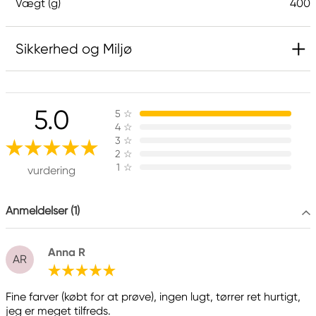
Vægt (g)
400
Sikkerhed og Miljø
Indeholder 5-chlor-2-methyl-2H-isothiazol-3-on
og 2-methyl-2H-isothiazol-3-on (3:1) og 1,2-
5.0
5
☆
benzisothiazol-3(2H)-on (biocid). Kan udløse
4
☆
allergisk reaction.
3
☆
2
☆
1
☆
vurdering
Ansvarlig EU
Anmeldelser (1)
Amsterdam
Royal Talens Netherlands
Sophialaan 46
Anna R
7311 PD Apeldoorn, Netherlands
AR
info@royaltalens.com
+31 (0)55 527 4700
Fine farver (købt for at prøve), ingen lugt, tørrer ret hurtigt,
jeg er meget tilfreds.