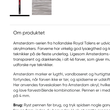
Om produktet
Amsterdam-serien fra hollandske Royal Talens er ud
akrylmarkers. Farverne har virkelig god lysægthed og ka
teknikker på de fleste underlag. Ligesom Amsterdams 
transparent og dækkende, i alt 46 farver, som giver m
udforske nye teknikker.
Amsterdam marker er lugtfri, vandbaseret og hurtigttø
fortyndes, når farven ikke er tør, og spidserne er udskif
Her anvendes farveskalaen fra Amsterdam akryl, hvilke
og lave farvestrålende kombinationer. Pennen er i med
på 4 mm.
Brug:
Ryst pennen før brug, og tryk spidsen nogle gan