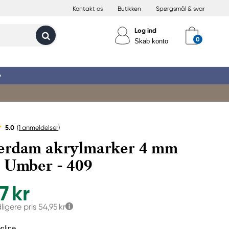
Kontakt os
Butikken
Spørgsmål & svar
Log ind
Skab konto
»
5.0
(1
anmeldelser
)
erdam akrylmarker 4 mm
 Umber - 409
7 kr
dligere pris
54,95 kr
nline