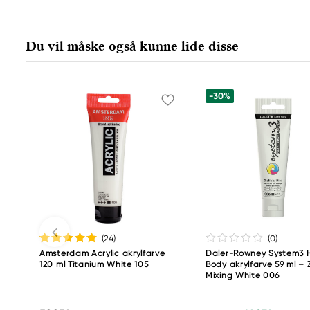
Amsterdam
Royal Talens Netherlands
Sophialaan 46
Du vil måske også kunne lide disse
7311 PD Apeldoorn, Netherlands
info@royaltalens.com
+31 (0)55 527 4700
-30%
(24
)
(0
)
Amsterdam Acrylic akrylfarve
Daler-Rowney System3 
120 ml Titanium White 105
Body akrylfarve 59 ml – 
Mixing White 006