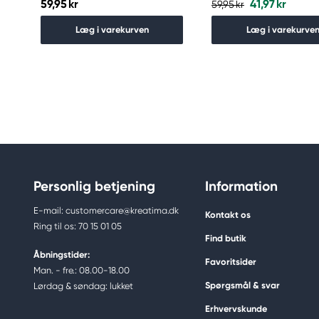
59,95 kr
41,97 kr
59,95 kr
Læg i varekurven
Læg i varekurve
Personlig betjening
Information
E-mail: customercare@kreatima.dk
Kontakt os
Ring til os: 70 15 01 05
Find butik
Åbningstider:
Favoritsider
Man. - fre.: 08.00-18.00
Spørgsmål & svar
Lørdag & søndag: lukket
Erhvervskunde