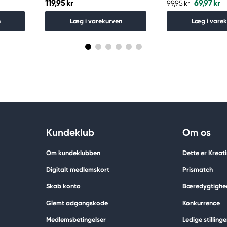
119,95 kr
69,97 kr
99,95 kr
n
Læg i varekurven
Læg i vare
Kundeklub
Om os
Om kundeklubben
Dette er Kreat
Digitalt medlemskort
Prismatch
Skab konto
Bæredygtighe
Glemt adgangskode
Konkurrence
Medlemsbetingelser
Ledige stillinge