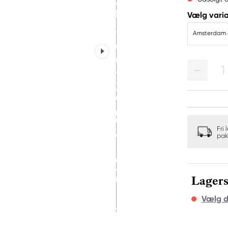
Vælg varia
Amsterdam a
1
Fri 
pak
Lagers
Vælg d