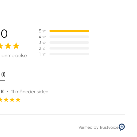
.0
5
☆
4
☆
3
☆
2
☆
1
☆
1 anmeldelse
(1)
 K
•
11 måneder siden
Verified by Trustvoice