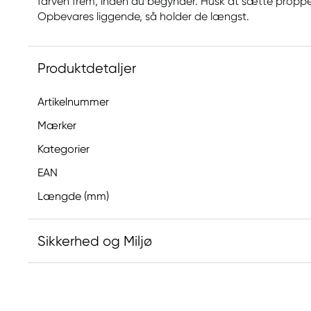
farven frem, inden du begynder. Husk at sætte propp
Opbevares liggende, så holder de længst.
Produktdetaljer
Artikelnummer
Mærker
Kategorier
EAN
Længde (mm)
Sikkerhed og Miljø
Ansvarlig EU