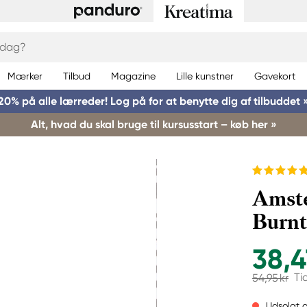
Mærker
Tilbud
Magazine
Lille kunstner
Gavekort
20% på alle lærreder! Log på for at benytte dig af tilbuddet 
Alt, hvad du skal bruge til kursusstart – køb her »
Amst
Burnt
38,4
Ti
54,95 kr
Udsolgt o