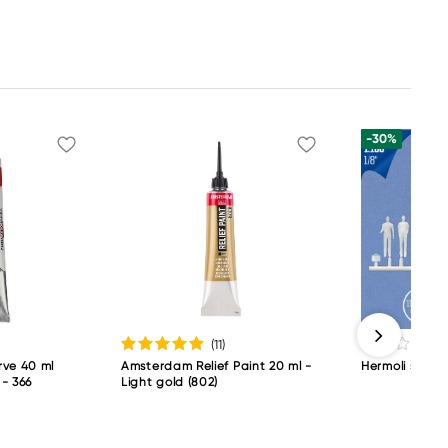
-30%
(11
)
rve 40 ml
Amsterdam Relief Paint 20 ml -
Hermoli ståend
- 366
Light gold (802)