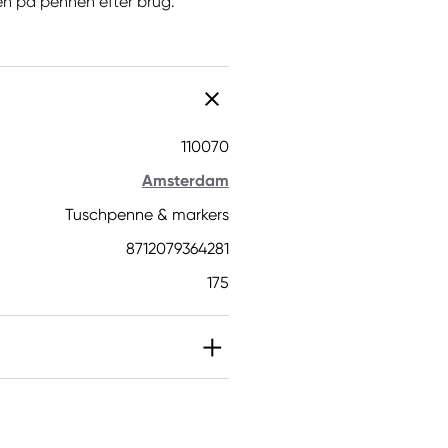
en på pennen efter brug.
110070
Amsterdam
Tuschpenne & markers
8712079364281
175