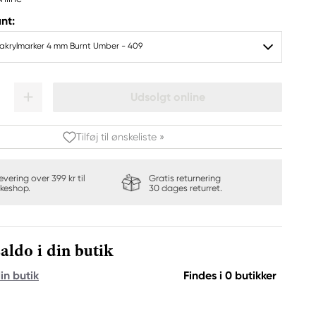
nt:
krylmarker 4 mm Burnt Umber - 409
Udsolgt online
Tilføj til ønskeliste »
levering over 399 kr til
Gratis returnering
keshop.
30 dages returret.
aldo i din butik
in butik
Findes i 0 butikker