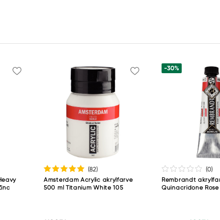
-30%
(82
)
(0
)
Heavy
Amsterdam Acrylic akrylfarve
Rembrandt akrylfa
Zinc
500 ml Titanium White 105
Quinacridone Rose 