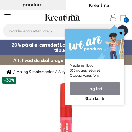
20% på alle lærreder! Log på for at benytte dig af
tilbuddet »
Alt, hvad du skal bruge til kursusstart – køb her »
Medlemstilbud
365 dages returret
Maling & malemedier
Akrylmaling
Amsterdam
Opdag vores fora
-30%
Log ind
Skab konto