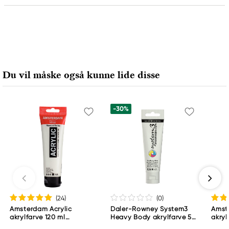
Ansvarlig EU
Amsterdam
Royal Talens Netherlands
Sophialaan 46
Du vil måske også kunne lide disse
7311 PD Apeldoorn, Netherlands
info@royaltalens.com
+31 (0)55 527 4700
-30%
(24
)
(0
)
Amsterdam Acrylic
Daler-Rowney System3
Amst
akrylfarve 120 ml
Heavy Body akrylfarve 59
akryl
Titanium White 105
ml – Zinc Mixing White
Titan