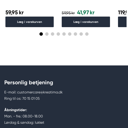
006
59,95 kr
41,97 kr
119,
59,95 kr
Læg i varekurven
Læg i varekurven
Personlig betjening
E-mail: customercare@kreatima.dk
Ring til os: 70 15 01 05
Åbningstider:
Man. - fre.: 08.00-18.00
Lørdag & søndag: lukket