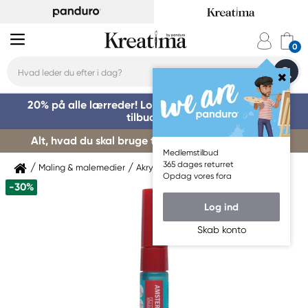
20% på alle lærreder! Log på for at benytte dig af
tilbuddet »
Alt, hvad du skal bruge til kursusstart – køb her »
Medlemstilbud
365 dages returret
Maling & malemedier
Akrylmaling
Amsterdam
Opdag vores fora
-30%
Log ind
Skab konto