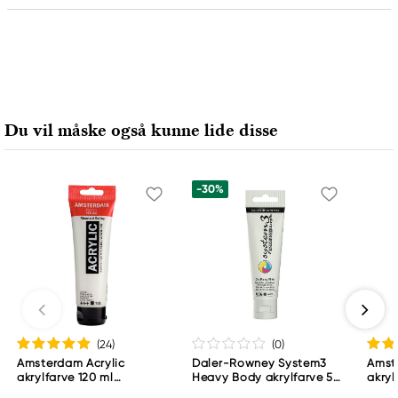
Ansvarlig EU
Amsterdam
Royal Talens Netherlands
Sophialaan 46
Du vil måske også kunne lide disse
7311 PD Apeldoorn, Netherlands
info@royaltalens.com
+31 (0)55 527 4700
-30%
(24
)
(0
)
Amsterdam Acrylic
Daler-Rowney System3
Amst
akrylfarve 120 ml
Heavy Body akrylfarve 59
akryl
Titanium White 105
ml – Zinc Mixing White
Titan