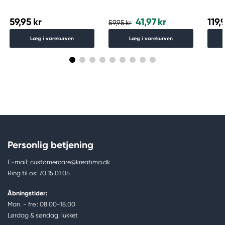
006
59,95 kr
41,97 kr
119,
59,95 kr
Læg i varekurven
Læg i varekurven
Personlig betjening
E-mail: customercare@kreatima.dk
Ring til os: 70 15 01 05
Åbningstider:
Man. - fre.: 08.00-18.00
Lørdag & søndag: lukket