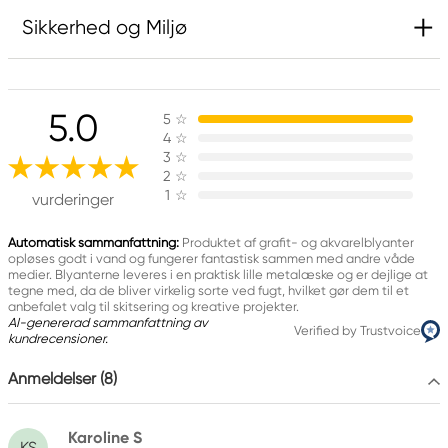
Sikkerhed og Miljø
Ansvarlig EU
5.0
5
☆
Faber-Castell
4
☆
Faber-Castell Ag
3
☆
Nürnberger Straße 2
2
☆
1
☆
90546 Stein, Germany
vurderinger
info@Faber-Castell.de
+49 (0) 911 9965-0
Automatisk sammanfattning:
Produktet af grafit- og akvarelblyanter
opløses godt i vand og fungerer fantastisk sammen med andre våde
medier. Blyanterne leveres i en praktisk lille metalæske og er dejlige at
tegne med, da de bliver virkelig sorte ved fugt, hvilket gør dem til et
anbefalet valg til skitsering og kreative projekter.
AI-genererad sammanfattning av
Verified by Trustvoice
kundrecensioner.
Anmeldelser (8)
Karoline S
KS