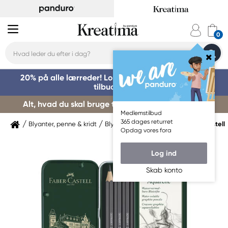
20% på alle lærreder! Log på for at benytte dig af
tilbuddet »
Alt, hvad du skal bruge til kursusstart – køb her »
Medlemstilbud
365 dages returret
Blyanter, penne & kridt
Blyanter & grafitpenne
Faber-Castell
Opdag vores fora
Log ind
Skab konto