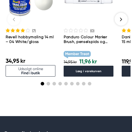
(7
)
(0
)
Revell hobbymaling 14 ml
Panduro Colour Marker
Danie
– 04 White/gloss
Brush, penselspids og
15 ml
skråskåret spids – Warm
grey 1 WG1
Member Treat
34,95 kr
11,96 kr
119,
14,95 kr
Udsolgt online
Læg i varekurven
Find i butik