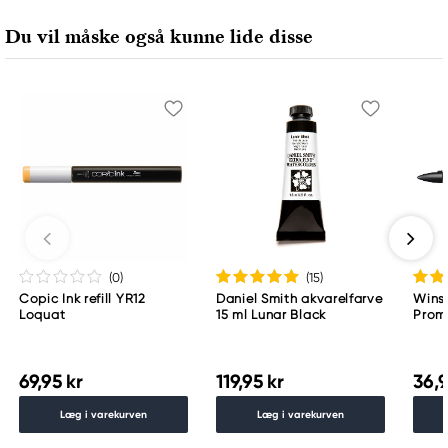
Du vil måske også kunne lide disse
(0
)
(15
)
Copic Ink refill YR12
Daniel Smith akvarelfarve
Wins
Loquat
15 ml Lunar Black
Proma
69,95 kr
119,95 kr
36,9
Læg i varekurven
Læg i varekurven