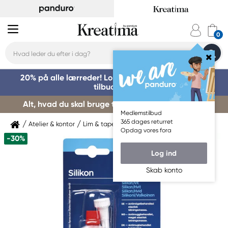
20% på alle lærreder! Log på for at benytte dig af
tilbuddet »
Alt, hvad du skal bruge til kursusstart – køb her »
Medlemstilbud
365 dages returret
Atelier & kontor
Lim & tape
Speciallim
Opdag vores fora
-30%
Log ind
Skab konto