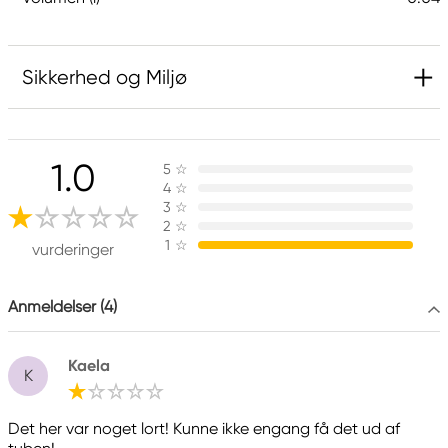
Sikkerhed og Miljø
Indeholder 3-aminopropyltriethoxysilan. Kan
udløse allergisk reaktion.
1.0
5
☆
4
☆
3
☆
Ansvarlig EU
2
☆
1
☆
vurderinger
Casco
Sika Sverige AB
Domnarvsgatan 15
Anmeldelser (4)
163 53 Spånga Box 8061, Sweden
info@se.sika.com
Kaela
+46 (0)8 621 89 00
K
Det her var noget lort! Kunne ikke engang få det ud af