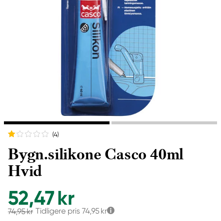
(4
)
Bygn.silikone Casco 40ml
Hvid
52,47 kr
Tidligere pris
74,95 kr
74,95 kr