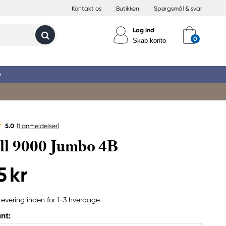
Kontakt os
Butikken
Spørgsmål & svar
Log ind
Skab konto
»
5.0
(1
anmeldelser
)
ll 9000 Jumbo 4B
5 kr
Levering inden for 1-3 hverdage
nt: