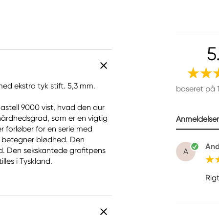
5
d ekstra tyk stift. 5,3 mm.
baseret på 
astell 9000 vist, hvad den dur
n hårdhedsgrad, som er en vigtig
Anmeldelser 
r forløber for en serie med
 betegner blødhed. Den
And
ed. Den sekskantede grafitpens
A
les i Tyskland.
Rig