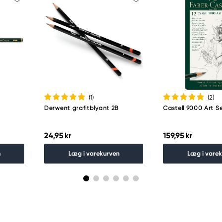
(1
)
(2
)
B
Derwent grafitblyant 2B
Castell 9000 Art Se
24,95 kr
159,95 kr
n
Læg i varekurven
Læg i vare