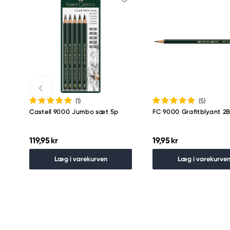
(1
)
(5
)
Castell 9000 Jumbo sæt 5p
FC 9000 Grafitblyant 2
119,95 kr
19,95 kr
Læg i varekurven
Læg i varekurve