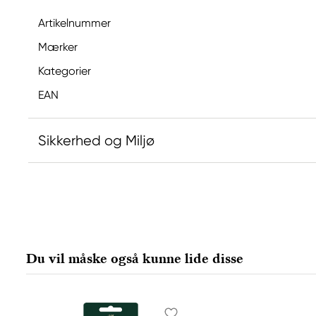
Artikelnummer
Mærker
Kategorier
EAN
Sikkerhed og Miljø
Ansvarlig EU
Faber-Castell
Faber-Castell Ag
Nürnberger Straße 2
Du vil måske også kunne lide disse
90546 Stein, Germany
info@Faber-Castell.de
+49 (0) 911 9965-0