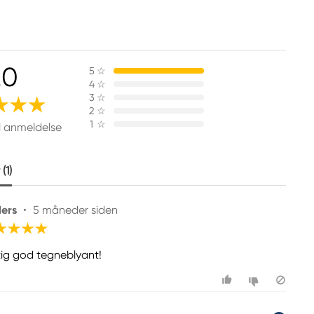
.0
5
☆
4
☆
3
☆
2
☆
1
☆
1 anmeldelse
(1)
ers
•
5 måneder siden
tig god tegneblyant!