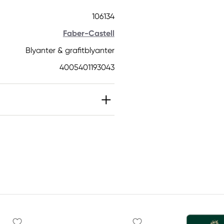
106134
Faber-Castell
Blyanter & grafitblyanter
4005401193043