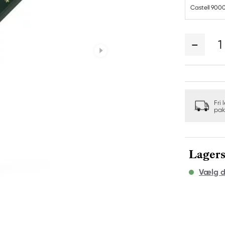
Castell 900
1
Fri 
pak
Lagers
Vælg d