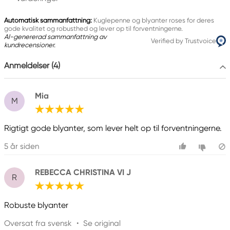
info@Faber-Castell.de
+49 (0) 911 9965-0
Automatisk sammanfattning:
Kuglepenne og blyanter roses for deres
gode kvalitet og robusthed og lever op til forventningerne.
AI-genererad sammanfattning av
Verified by Trustvoice
kundrecensioner.
Anmeldelser (4)
Mia
M
Rigtigt gode blyanter, som lever helt op til forventningerne.
5 år siden
REBECCA CHRISTINA VI J
R
Robuste blyanter
Oversat fra svensk
•
Se original