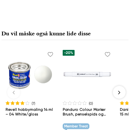
Du vil måske også kunne lide disse
-20%
(7
)
(0
)
Revell hobbymaling 14 ml
Panduro Colour Marker
Danie
– 04 White/gloss
Brush, penselspids og
15 ml
skråskåret spids – Warm
grey 1 WG1
Member Treat