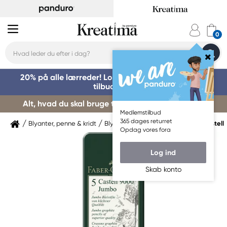
20% på alle lærreder! Log på for at benytte dig af
tilbuddet »
Alt, hvad du skal bruge til kursusstart – køb her »
Medlemstilbud
365 dages returret
Blyanter, penne & kridt
Blyanter & grafitpenne
Faber-Castell
Opdag vores fora
Log ind
Skab konto