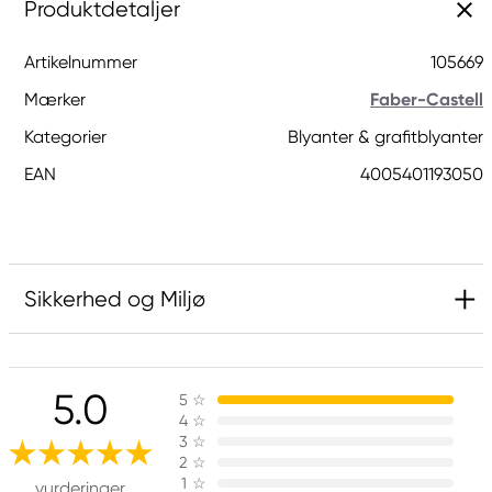
Produktdetaljer
Artikelnummer
105669
Mærker
Faber-Castell
Kategorier
Blyanter & grafitblyanter
EAN
4005401193050
Sikkerhed og Miljø
Ansvarlig EU
5.0
5
☆
Faber-Castell
4
☆
Faber-Castell Ag
3
☆
Nürnberger Straße 2
2
☆
1
☆
90546 Stein, Germany
vurderinger