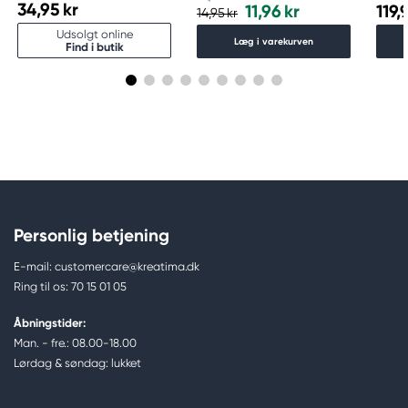
34,95 kr
11,96 kr
119,
14,95 kr
Udsolgt online
Læg i varekurven
Find i butik
Personlig betjening
E-mail: customercare@kreatima.dk
Ring til os: 70 15 01 05
Åbningstider:
Man. - fre.: 08.00-18.00
Lørdag & søndag: lukket