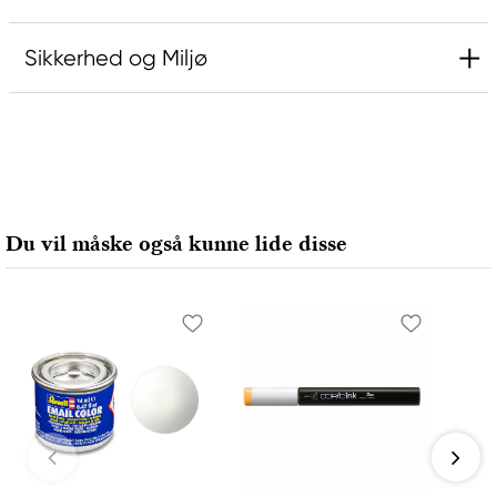
Sikkerhed og Miljø
Ansvarlig EU
Catalyst
FILA S.p.A Via XXV
Aprile 5
Du vil måske også kunne lide disse
20016 Pero (MI) Italy
fila@fila.it
+3902381051