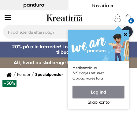
20% på alle lærreder! Log på for at benytte dig af
tilbuddet »
Alt, hvad du skal bruge til kursusstart – køb her »
Medlemstilbud
365 dages returret
Pensler
Specialpensler
Opdag vores fora
-30%
Log ind
Skab konto