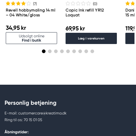
(7
)
(0
)
Revell hobbymaling 14 ml
Copic Ink refill YR12
Danie
– 04 White/gloss
Loquat
15 ml
34,95 kr
69,95 kr
119,
Udsolgt online
Læg i varekurven
Find i butik
Personlig betjening
E-mail: customercare@kreatima.dk
Ring til os: 70 15 01 05
Åbningstider: