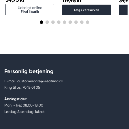
119,95 kr
39,9
Udsolgt online
Læg i varekurven
Find i butik
Personlig betjening
E-mail: customercare@kreatima.dk
Ring til os: 70 15 01 05
Åbningstider:
Man. - fre.: 08.00-18.00
Lørdag & søndag: lukket