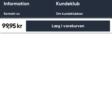
Information
Kundeklub
Kontakt os
Om kundeklubben
Find butik
Digitalt medlemskort
99,95 kr
Læg i varekurven
Favoritsider
Skab konto
Spørgsmål & svar
Glemt adgangskode
Til kassen
Erhvervskunde
Medlemsbetingelser
Persondatapolitik
Medlemsfordele
Cookies
Om os
Shopping
Dette er Kreatima
Betaling
Prismatch
Levering
Bæredygtighed
Fortrydelsesret