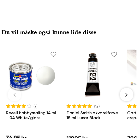
Du vil måske også kunne lide disse
(7
)
(15
)
Revell hobbymaling 14 ml
Daniel Smith akvarelfarve
Cart
– 04 White/gloss
15 ml Lunar Black
crepe
180 g
50×2
34,95 kr