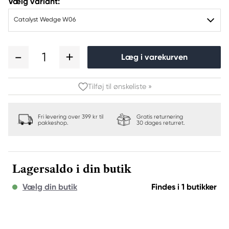
Vælg variant:
Catalyst Wedge W06
1
Læg i varekurven
Tilføj til ønskeliste »
Fri levering over 399 kr til
Gratis returnering
pakkeshop.
30 dages returret.
Lagersaldo i din butik
Vælg din butik
Findes i 1 butikker