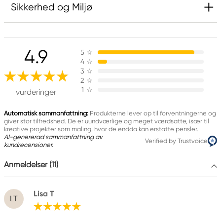
Sikkerhed og Miljø
Ansvarlig EU
4.9
5
☆
Catalyst
4
☆
FILA S.p.A Via XXV
3
☆
Aprile 5
2
☆
1
☆
20016 Pero (MI) Italy
vurderinger
fila@fila.it
+3902381051
Automatisk sammanfattning:
Produkterne lever op til forventningerne og
giver stor tilfredshed. De er uundværlige og meget værdsatte, især til
kreative projekter som maling, hvor de endda kan erstatte pensler.
AI-genererad sammanfattning av
Verified by Trustvoice
kundrecensioner.
Anmeldelser (11)
Lisa T
LT