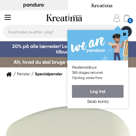
20% på alle lærreder! Log på for at benytte dig af
tilbuddet »
Alt, hvad du skal bruge til kursusstart – køb her »
Medlemstilbud
365 dages returret
Pensler
Specialpensler
Opdag vores fora
Log ind
Skab konto