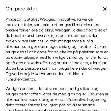
Om produktet
Princeton Catalyst Wedges, innovative, farverige
maleværktøjer, som primært bruges til malerier med
tykkere farver, olie og akryl. Wedgen kaldes af og til et af
de bedste kunstnerværktøjer, der er opfundet siden
malerkniven! Den har i al fald mange fordele, bl.a.
silikonen, som gør den meget smidig og fleksibel. Du kan
bruge den til at blande farver, direkte på paletten som en
paletkniv, arbejde med forskellige vinkler og hvirvler for at
opnå den ønskede effekt og struktur i maleriet, eller til at
skabe lag. Desuden kan man bruge flere sider af wedgen.
Og ved arbejde udendørs er den helt klart et
kunstnerværktøj.
Wedgen er fremstillet af varmebestandig silikone og
bruges derfor ofte til arbejde med gips og ler. Desuden er
silikonen levnedsmiddelgodkendt, så kreative bagere og
dekoratører sætter i høj grad pris på disse smarte
værktøjer. Husk ikke at bruge værktøjet til fødevarer, hvis