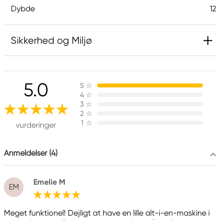
Dybde
12
Sikkerhed og Miljø
5.0
5
☆
4
☆
3
☆
2
☆
1
☆
vurderinger
Anmeldelser (4)
Emelie M
EM
Meget funktionel! Dejligt at have en lille alt-i-en-maskine i