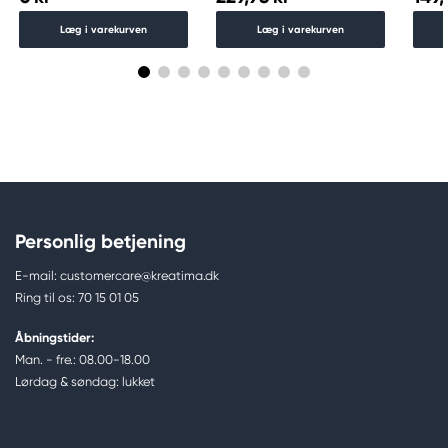
Læg i varekurven
Læg i varekurven
Personlig betjening
E-mail: customercare@kreatima.dk
Ring til os: 70 15 01 05
Åbningstider:
Man. - fre.: 08.00-18.00
Lørdag & søndag: lukket