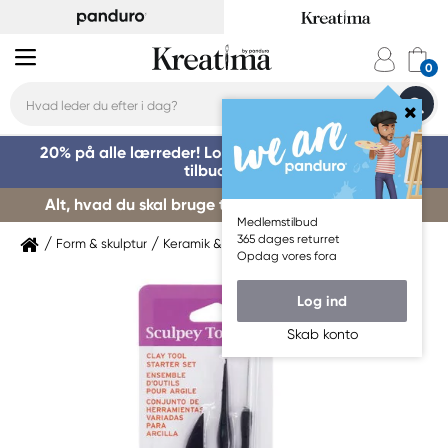
20% på alle lærreder! Log på for at benytte dig af
tilbuddet »
Alt, hvad du skal bruge til kursusstart – køb her »
Medlemstilbud
365 dages returret
Form & skulptur
Keramik & ler
Lerværktøj & tilbehør
Opdag vores fora
Log ind
Skab konto