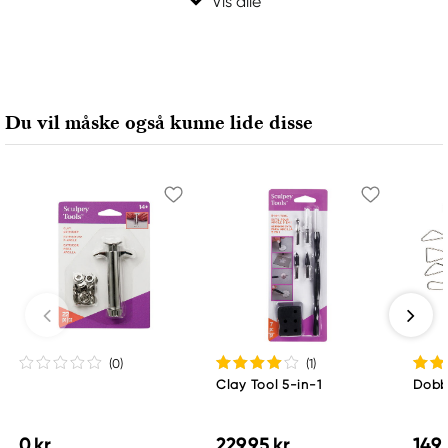
Du vil måske også kunne lide disse
(0
)
(1
)
Clay Tool 5-in-1
Dobbe
0 kr
229,95 kr
149,