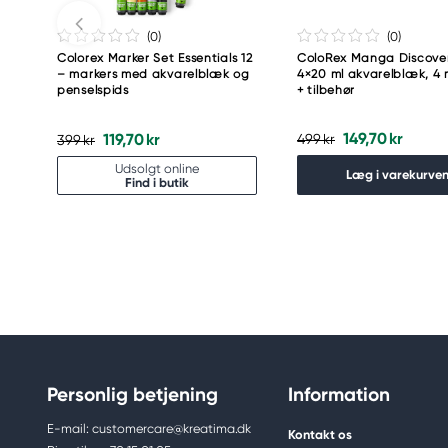
(0
)
(0
)
Colorex Marker Set Essentials 12
ColoRex Manga Discover
– markers med akvarelblæk og
4×20 ml akvarelblæk, 4 
penselspids
+ tilbehør
149,70 kr
119,70 kr
499 kr
399 kr
Udsolgt online
Læg i varekurve
Find i butik
Personlig betjening
Information
E-mail: customercare@kreatima.dk
Kontakt os