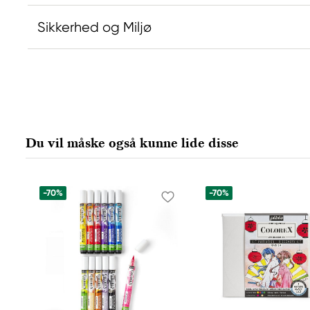
Sikkerhed og Miljø
Ansvarlig EU
Pebeo
Pébéo
CS 10106
Du vil måske også kunne lide disse
13881 GEMENOS, CEDEX, France
info@pebeo.com
33 (0)4 42 32 08 08
-70%
-70%