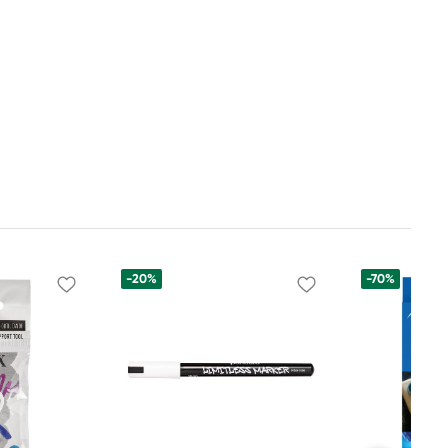
-20%
-70%