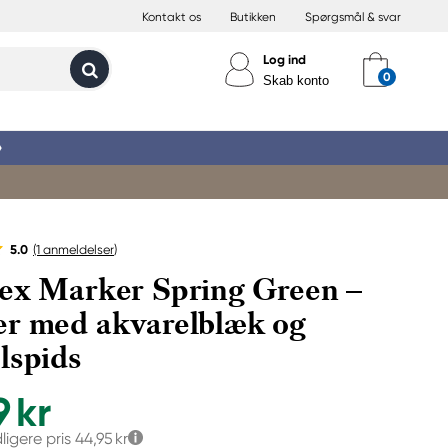
Kontakt os
Butikken
Spørgsmål & svar
Log ind
Skab konto
»
5.0
(1
anmeldelser
)
ex Marker Spring Green –
r med akvarelblæk og
lspids
9 kr
dligere pris
44,95 kr