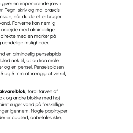
og giver en imponerende jævn
por. Tegn, skriv og mal præcis
sion, når du derefter bruger
 vand. Farverne kan nemlig
t arbejde med almindelige
n direkte med en marker på
lig uendelige muligheder.
nd en almindelig penselspids
blød nok til, at du kan male
er og en pensel. Penselspidsen
0,5 og 5 mm afhængig af vinkel,
 akvarelblok
, fordi farven af
blok og andre blokke med høj
ret suger vand på forskellige
nger igennem. Nogle papirtyper
der er coated, anbefales ikke,