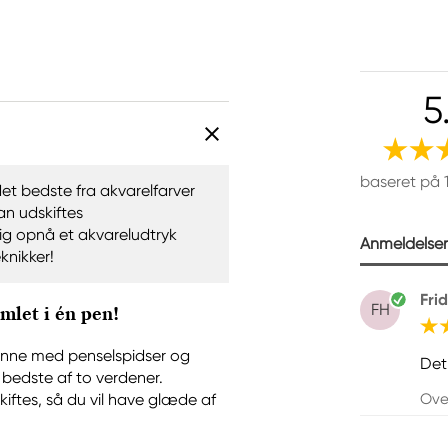
5
baseret på 
t bedste fra akvarelfarver
an udskiftes
ig opnå et akvareludtryk
Anmeldelser 
knikker!
Fri
FH
let i én pen!
penne med penselspidser og
Det
bedste af to verdener.
Ove
iftes, så du vil have glæde af