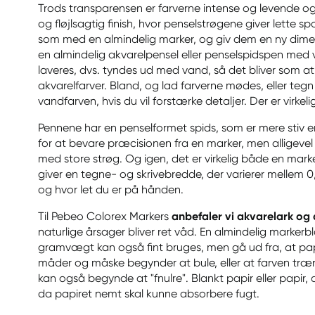
Trods transparensen er farverne intense og levende 
og fløjlsagtig finish, hvor penselstrøgene giver lette s
som med en almindelig marker, og giv dem en ny dimen
en almindelig akvarelpensel eller penselspidspen med
laveres, dvs. tyndes ud med vand, så det bliver som a
akvarelfarver. Bland, og lad farverne mødes, eller teg
vandfarven, hvis du vil forstærke detaljer. Der er virke
Pennene har en penselformet spids, som er mere stiv e
for at bevare præcisionen fra en marker, men alligevel 
med store strøg. Og igen, det er virkelig både en mark
giver en tegne- og skrivebredde, der varierer mellem 
og hvor let du er på hånden.
Til Pebeo Colorex Markers
anbefaler vi akvarelark og
naturlige årsager bliver ret våd. En almindelig marker
gramvægt kan også fint bruges, men gå ud fra, at papi
måder og måske begynder at bule, eller at farven træ
kan også begynde at "fnulre". Blankt papir eller papir, 
da papiret nemt skal kunne absorbere fugt.