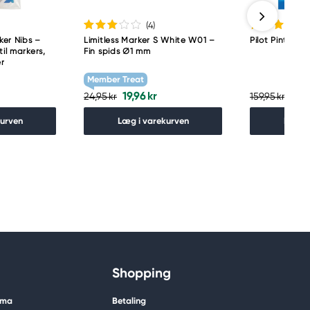
(4
)
er Nibs –
Limitless Marker S White W01 –
Pilot Pintor F
til markers,
Fin spids Ø1 mm
r
Member Treat
19,96 kr
47,9
24,95 kr
159,95 kr
kurven
Læg i varekurven
Læg i
Shopping
ima
Betaling