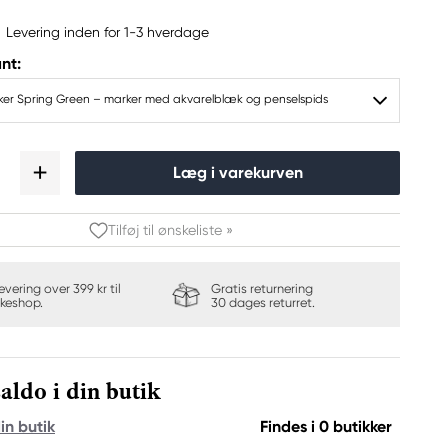
Levering inden for 1-3 hverdage
nt:
ker Spring Green – marker med akvarelblæk og penselspids
Læg i varekurven
Tilføj til ønskeliste »
levering over 399 kr til
Gratis returnering
keshop.
30 dages returret.
aldo i din butik
in butik
Findes i 0 butikker