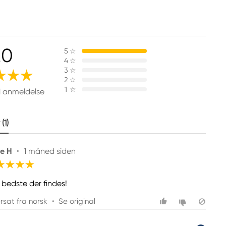
.0
5
☆
4
☆
3
☆
2
☆
1
☆
1 anmeldelse
(1)
de H
•
1 måned siden
 bedste der findes!
rsat fra norsk
•
Se original