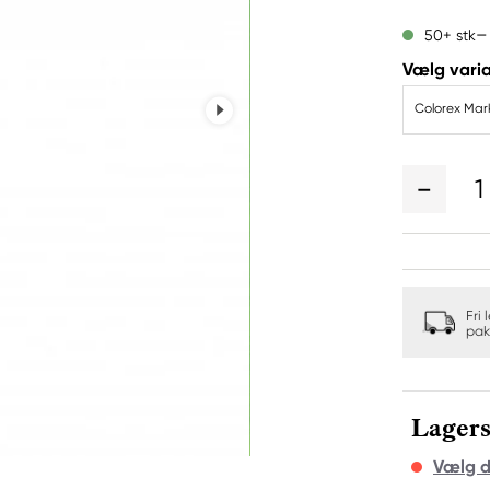
50+ stk
Vælg varia
Colorex Mar
1
Fri 
pak
Lagers
Vælg d