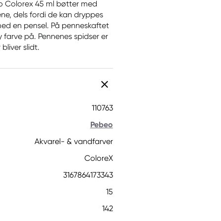
o Colorex 45 ml bøtter med
nene, dels fordi de kan dryppes
 med en pensel. På penneskaftet
ny farve på. Pennenes spidser er
bliver slidt.
110763
Pebeo
Akvarel- & vandfarver
ColoreX
3167864173343
15
142