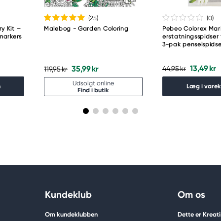
(25
)
(0
)
y Kit –
Malebog - Garden Coloring
Pebeo Colorex Mark
markers
erstatningsspidser 
3-pak penselspidse
13,49 kr
35,99 kr
44,95 kr
119,95 kr
Udsolgt online
n
Læg i vare
Find i butik
Kundeklub
Om os
Om kundeklubben
Dette er Kreat