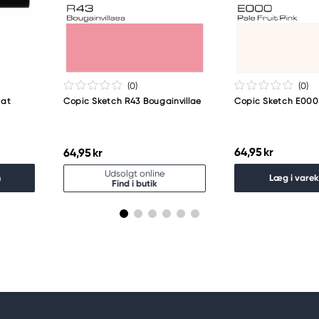
guro-ku
(0
)
(0
)
uat
Copic Sketch R43 Bougainvillae
Copic Sketch E000 
64,95 kr
64,95 kr
Udsolgt online
n
Læg i vare
Find i butik