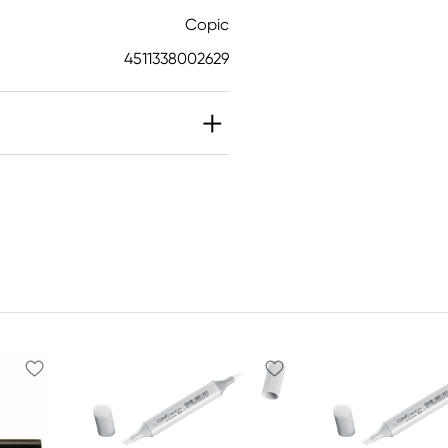
Copic
4511338002629