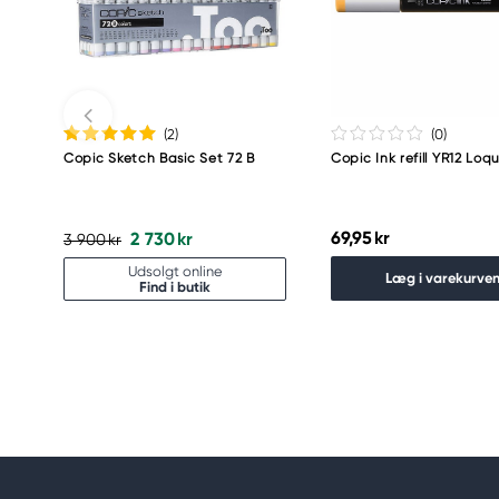
Meguro Higashiyama Bldg., 1-4-4 Higashiyama, Me
Tokyo 153-0043 Japan
www.toomarker.co.jp
(2
)
(0
)
Copic Sketch Basic Set 72 B
Copic Ink refill YR12 Loq
69,95 kr
2 730 kr
3 900 kr
Udsolgt online
Læg i varekurve
Find i butik