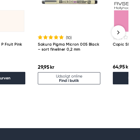
(10
)
P Fruit Pink
Sakura Pigma Micron 005 Black
Copic Sketch 
– sort fineliner 0,2 mm
64,95 kr
29,95 kr
Udsolgt online
kurven
Læg i
Find i butik