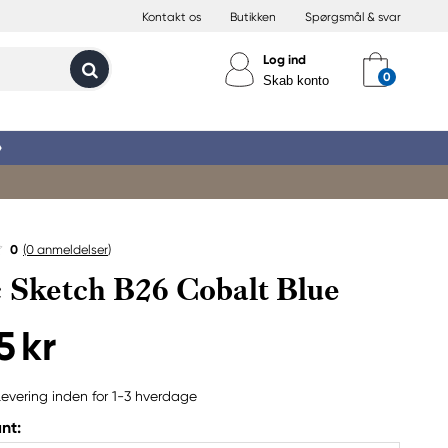
Kontakt os
Butikken
Spørgsmål & svar
Log ind
Skab konto
»
0
(0
anmeldelser
)
 Sketch B26 Cobalt Blue
5 kr
Levering inden for 1-3 hverdage
nt: