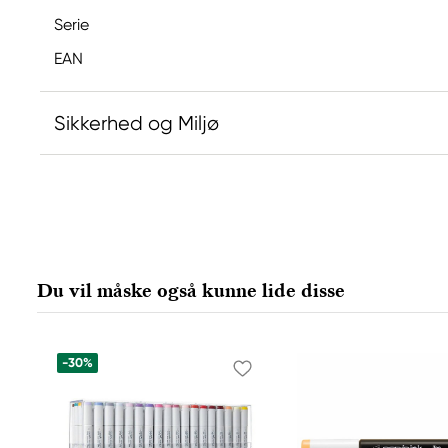
Serie
EAN
Sikkerhed og Miljø
Ansvarlig EU
Copic
Holtz Office Support GmbH
Berta-Cramer-Ring 14-16
Du vil måske også kunne lide disse
65205 Wiesbaden, Germany
export@holtz-gmbh.de
+49 6122 709 0
-30%
Producent
Copic
Too Marker Products Inc.