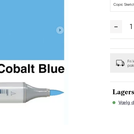
Copic Sketc
1
Fri 
pak
Lagers
Vælg d