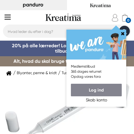
20% på alle lærreder! Log på for at benytte dig af
tilbuddet »
Alt, hvad du skal bruge til kursusstart – køb her »
Medlemstilbud
365 dages returret
Blyanter, penne & kridt
Tuschpenne & markers
Copic
Opdag vores fora
Log ind
Skab konto