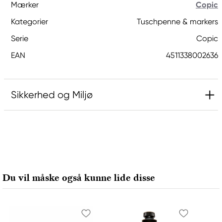
Mærker
Copic
Kategorier
Tuschpenne & markers
Serie
Copic
EAN
4511338002636
Sikkerhed og Miljø
Ansvarlig EU
Copic
Holtz Office Support GmbH
Berta-Cramer-Ring 14-16
Du vil måske også kunne lide disse
65205 Wiesbaden, Germany
export@holtz-gmbh.de
+49 6122 709 0
Producent