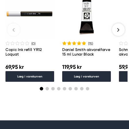
Copic
Too Marker Products Inc.
Meguro Higashiyama Bldg., 1-4-4 Higashiyama,
Meguro-ku
Tokyo 153-0043 Japan
www.toomarker.co.jp
(0
)
(15
)
Copic Ink refill YR12
Daniel Smith akvarelfarve
Schm
Loquat
15 ml Lunar Black
akvar
Schm
783
69,95 kr
119,95 kr
59,9
Læg i varekurven
Læg i varekurven