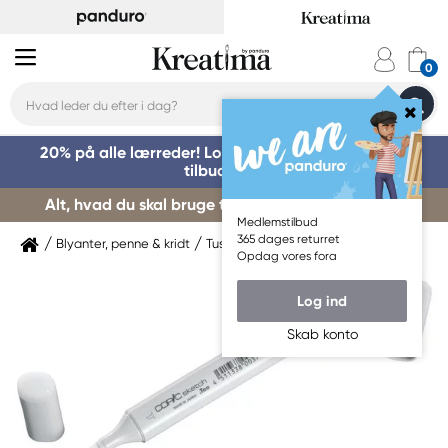
20% på alle lærreder! Log på for at benytte dig af
tilbuddet »
Alt, hvad du skal bruge til kursusstart – køb her »
Medlemstilbud
365 dages returret
Blyanter, penne & kridt
Tuschpenne & markers
Copic
Opdag vores fora
Log ind
Skab konto