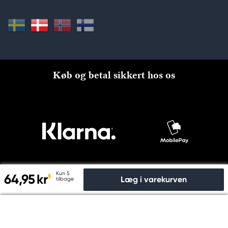
Køb og betal sikkert hos os
Kun 5
64,95 kr
Læg i varekurven
tilbage
Til kassen