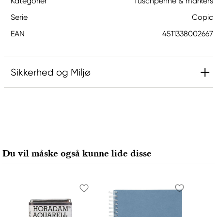
Kategorier
Tuschpenne & markers
Serie
Copic
EAN
4511338002667
Sikkerhed og Miljø
Ansvarlig EU
Copic
Holtz Office Support GmbH
Berta-Cramer-Ring 14-16
Du vil måske også kunne lide disse
65205 Wiesbaden, Germany
export@holtz-gmbh.de
+49 6122 709 0
Producent
Copic