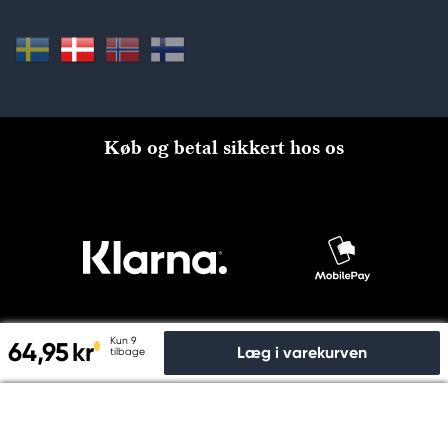
Køb og betal sikkert hos os
Kun 9
64,95 kr
Læg i varekurven
tilbage
Til kassen