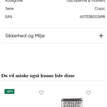
Kategorier
Tuschpenne & markers
Serie
Copic
EAN
4511338002698
Sikkerhed og Miljø
Ansvarlig EU
Copic
Holtz Office Support GmbH
Berta-Cramer-Ring 14-16
Du vil måske også kunne lide disse
65205 Wiesbaden, Germany
export@holtz-gmbh.de
+49 6122 709 0
-20%
Producent
Copic