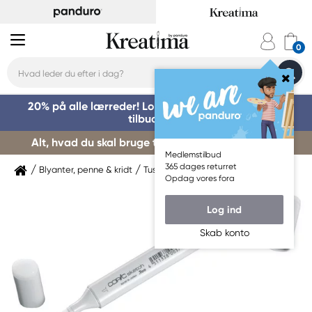
20% på alle lærreder! Log på for at benytte dig af
tilbuddet »
Alt, hvad du skal bruge til kursusstart – køb her »
Medlemstilbud
365 dages returret
Blyanter, penne & kridt
Tuschpenne & markers
Copic
Opdag vores fora
Log ind
Skab konto