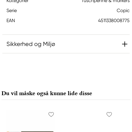
Kategorier
Tuschpenne & markers
Serie
Copic
EAN
4511338008775
Sikkerhed og Miljø
Ansvarlig EU
Copic
Holtz Office Support GmbH
Berta-Cramer-Ring 14-16
Du vil måske også kunne lide disse
65205 Wiesbaden, Germany
export@holtz-gmbh.de
+49 6122 709 0
Producent
Copic