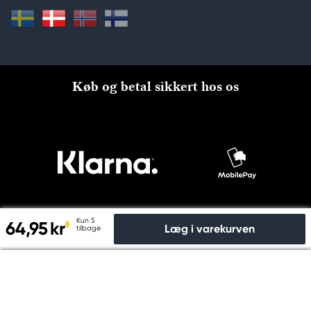
Køb og betal sikkert hos os
Kun 5
64,95 kr
Læg i varekurven
tilbage
Til kassen
© Copyright 2026 Kreatima, PANDURO HOBBY A/S 2024 CVR