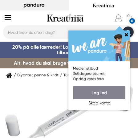
20% på alle lærreder! Log på for at benytte dig af
tilbuddet »
Alt, hvad du skal bruge til kursusstart – køb her »
Medlemstilbud
365 dages returret
Blyanter, penne & kridt
Tuschpenne & markers
Copic
Opdag vores fora
Log ind
Skab konto