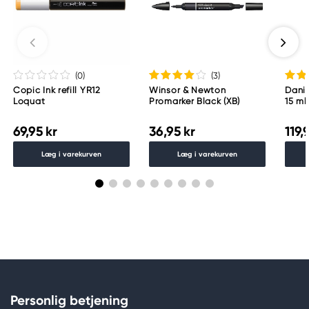
Too Marker Products Inc.
Meguro Higashiyama Bldg., 1-4-4 Higashiyama,
Meguro-ku
Tokyo 153-0043 Japan
www.toomarker.co.jp
(0
)
(3
)
Copic Ink refill YR12
Winsor & Newton
Danie
Loquat
Promarker Black (XB)
15 ml
69,95 kr
36,95 kr
119,
Læg i varekurven
Læg i varekurven
Personlig betjening