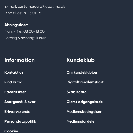
E-mail: customercare@kreatima.dk
Ring til os: 70 15 01 05
Åbningstider:
Man. - fre.: 08.00-18.00
Lørdag & søndag: lukket
Information
Kundeklub
Kontakt os
Om kundeklubben
Find butik
Digitalt medlemskort
Favoritsider
Skab konto
Spørgsmål & svar
Glemt adgangskode
Erhvervskunde
Medlemsbetingelser
Persondatapolitik
Medlemsfordele
Cookies