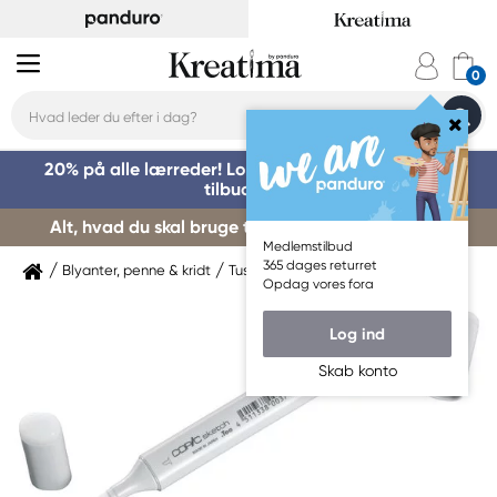
20% på alle lærreder! Log på for at benytte dig af
tilbuddet »
Alt, hvad du skal bruge til kursusstart – køb her »
Medlemstilbud
365 dages returret
Blyanter, penne & kridt
Tuschpenne & markers
Copic
Opdag vores fora
Log ind
Skab konto