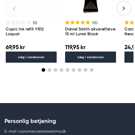
Meguro Higashiyama Bldg., 1-4-4 Higashiyama,
Meguro-ku
Tokyo 153-0043 Japan
www.toomarker.co.jp
(0
)
(15
)
Copic Ink refill YR12
Daniel Smith akvarelfarve
Caran
Loquat
15 ml Lunar Black
Neoco
Gree
69,95 kr
119,95 kr
24,9
Læg i varekurven
Læg i varekurven
Personlig betjening
E-mail: customercare@kreatima.dk