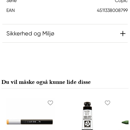
Serie
Copic
EAN
4511338008799
Sikkerhed og Miljø
Ansvarlig EU
Copic
Holtz Office Support GmbH
Berta-Cramer-Ring 14-16
Du vil måske også kunne lide disse
65205 Wiesbaden, Germany
export@holtz-gmbh.de
+49 6122 709 0
Producent
Copic
Too Marker Products Inc.