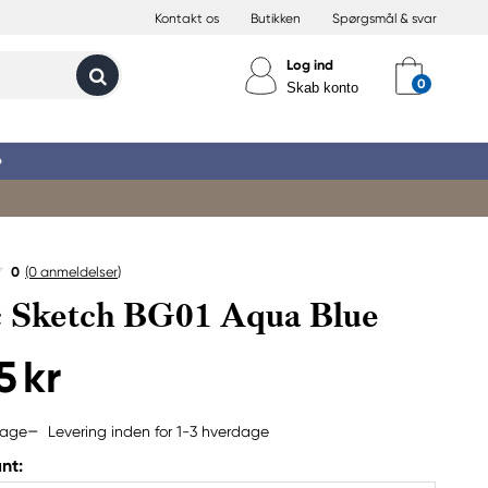
Kontakt os
Butikken
Spørgsmål & svar
Log ind
Skab konto
»
0
(0
anmeldelser
)
 Sketch BG01 Aqua Blue
5 kr
Levering inden for 1-3 hverdage
bage
nt: