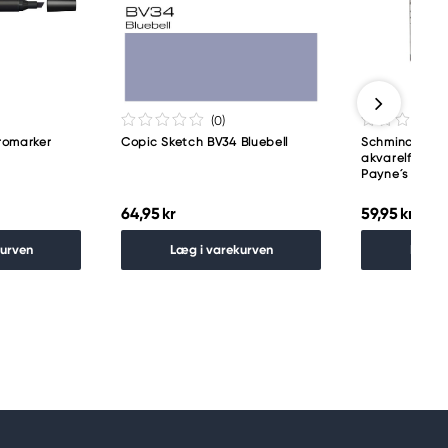
(0
)
romarker
Copic Sketch BV34 Bluebell
Schmincke H
akvarelfarve 
Payne´s grey 
64,95 kr
59,95 kr
kurven
Læg i varekurven
Læg i