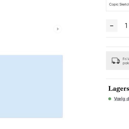
Copic Sketc
1
Fri 
pak
Lagers
Vælg d