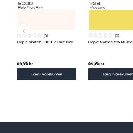
Meguro Higashiyama Bldg., 1-4-4 Higashiyama, Me
Tokyo 153-0043 Japan
www.toomarker.co.jp
(0
)
(0
)
Copic Sketch E000 P Fruit Pink
Copic Sketch Y26 Musta
64,95 kr
64,95 kr
Læg i varekurven
Læg i varekurve