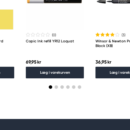
guro-ku
(0
)
(3
)
rd
Copic Ink refill YR12 Loquat
Winsor & Newton P
Black (XB)
69,95 kr
36,95 kr
n
Læg i varekurven
Læg i vare