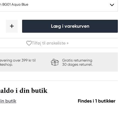
h BG01 Aqua Blue
Læg i varekurven
Tilføj til ønskeliste »
levering over 399 kr til
Gratis returnering
keshop.
30 dages returret.
aldo i din butik
in butik
Findes i 1 butikker