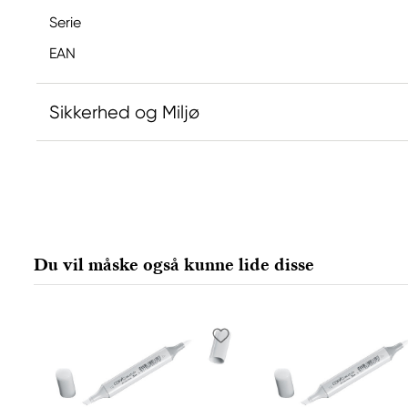
Serie
EAN
Sikkerhed og Miljø
Ansvarlig EU
Copic
Holtz Office Support GmbH
Berta-Cramer-Ring 14-16
Du vil måske også kunne lide disse
65205 Wiesbaden, Germany
export@holtz-gmbh.de
+49 6122 709 0
Producent
Copic
Too Marker Products Inc.