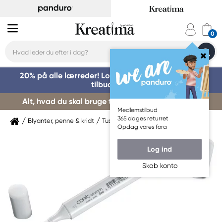
20% på alle lærreder! Log på for at benytte dig af
tilbuddet »
Alt, hvad du skal bruge til kursusstart – køb her »
Medlemstilbud
365 dages returret
Blyanter, penne & kridt
Tuschpenne & markers
Copic
Opdag vores fora
Log ind
Skab konto