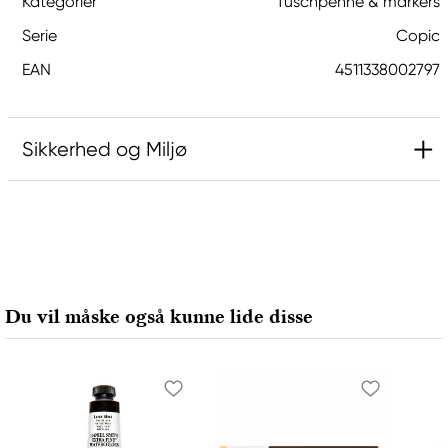
Kategorier
Tuschpenne & markers
Serie
Copic
EAN
4511338002797
Sikkerhed og Miljø
Ansvarlig EU
Copic
Holtz Office Support GmbH
Berta-Cramer-Ring 14-16
Du vil måske også kunne lide disse
65205 Wiesbaden, Germany
export@holtz-gmbh.de
+49 6122 709 0
Producent
Copic