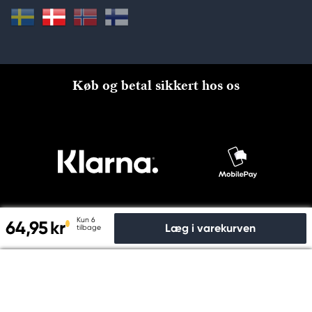
Køb og betal sikkert hos os
Kun 6
64,95 kr
Læg i varekurven
tilbage
Til kassen
© Copyright 2026 Kreatima, PANDURO HOBBY A/S 2024 CVR