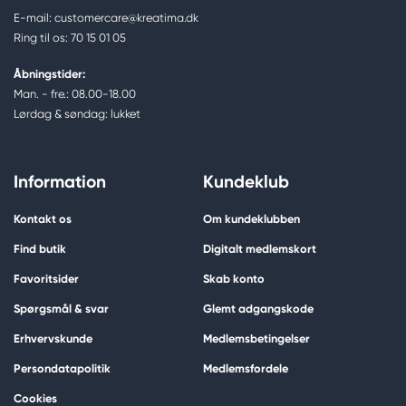
E-mail: customercare@kreatima.dk
Ring til os: 70 15 01 05
Åbningstider:
Man. - fre.: 08.00-18.00
Lørdag & søndag: lukket
Information
Kundeklub
Kontakt os
Om kundeklubben
Find butik
Digitalt medlemskort
Favoritsider
Skab konto
Spørgsmål & svar
Glemt adgangskode
Erhvervskunde
Medlemsbetingelser
Persondatapolitik
Medlemsfordele
Cookies