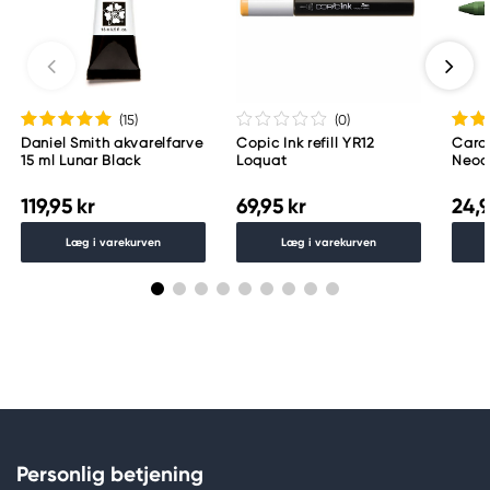
Too Marker Products Inc.
Meguro Higashiyama Bldg., 1-4-4 Higashiyama,
Meguro-ku
Tokyo 153-0043 Japan
www.toomarker.co.jp
(15
)
(0
)
Daniel Smith akvarelfarve
Copic Ink refill YR12
Caran
15 ml Lunar Black
Loquat
Neoco
Gree
119,95 kr
69,95 kr
24,9
Læg i varekurven
Læg i varekurven
Personlig betjening