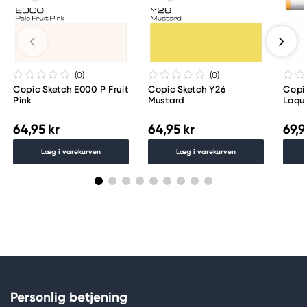
Too Marker Products Inc.
Meguro Higashiyama Bldg., 1-4-4 Higashiyama,
Meguro-ku
Tokyo 153-0043 Japan
www.toomarker.co.jp
(0
)
(0
)
Copic Sketch E000 P Fruit
Copic Sketch Y26
Copic
Pink
Mustard
Loqu
64,95 kr
64,95 kr
69,9
Læg i varekurven
Læg i varekurven
Personlig betjening