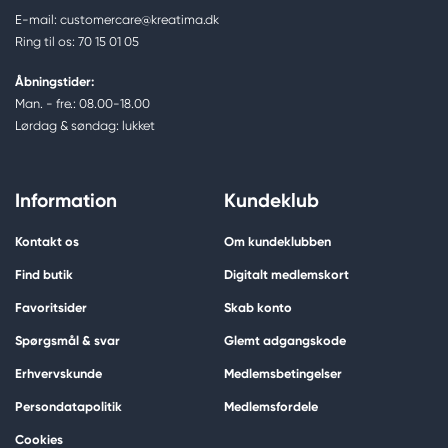
E-mail: customercare@kreatima.dk
Ring til os: 70 15 01 05
Åbningstider:
Man. - fre.: 08.00-18.00
Lørdag & søndag: lukket
Information
Kundeklub
Kontakt os
Om kundeklubben
Find butik
Digitalt medlemskort
Favoritsider
Skab konto
Spørgsmål & svar
Glemt adgangskode
Erhvervskunde
Medlemsbetingelser
Persondatapolitik
Medlemsfordele
Cookies