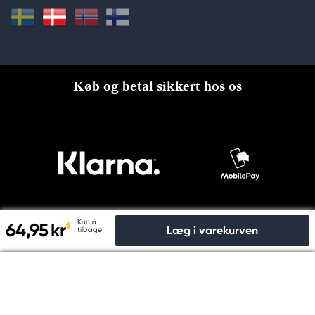
Køb og betal sikkert hos os
Kun 6
64,95 kr
Læg i varekurven
tilbage
Til kassen
© Copyright 2026 Kreatima, PANDURO HOBBY A/S 2024 CVR