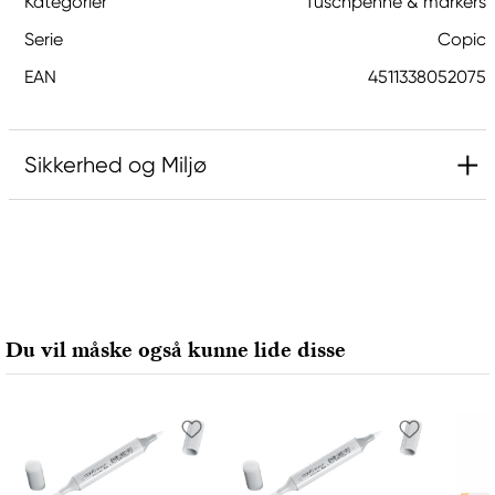
Kategorier
Tuschpenne & markers
Serie
Copic
EAN
4511338052075
Sikkerhed og Miljø
Ansvarlig EU
Copic
Holtz Office Support GmbH
Berta-Cramer-Ring 14-16
Du vil måske også kunne lide disse
65205 Wiesbaden, Germany
export@holtz-gmbh.de
+49 6122 709 0
Producent
Copic