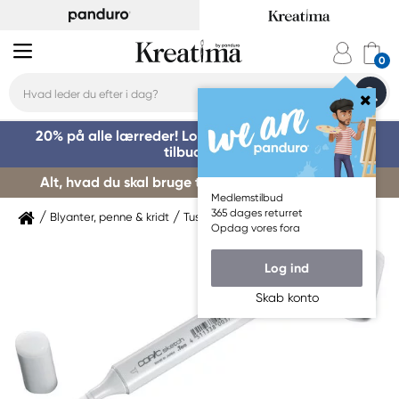
20% på alle lærreder! Log på for at benytte dig af
tilbuddet »
Alt, hvad du skal bruge til kursusstart – køb her »
Medlemstilbud
365 dages returret
Blyanter, penne & kridt
Tuschpenne & markers
Copic
Opdag vores fora
Log ind
Skab konto