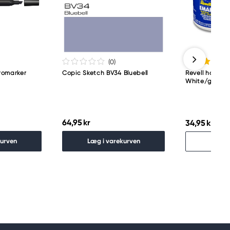
(0
)
romarker
Copic Sketch BV34 Bluebell
Revell hobbym
White/gloss
64,95 kr
34,95 kr
Udso
kurven
Læg i varekurven
Fin