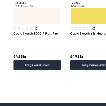
Meguro Higashiyama Bldg., 1-4-4 Higashiyama, Me
Tokyo 153-0043 Japan
www.toomarker.co.jp
(0
)
(0
)
Copic Sketch E000 P Fruit Pink
Copic Sketch Y26 Musta
64,95 kr
64,95 kr
Læg i varekurven
Læg i varekurve