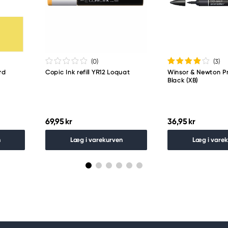
guro-ku
(0
)
(3
)
rd
Copic Ink refill YR12 Loquat
Winsor & Newton P
Black (XB)
69,95 kr
36,95 kr
n
Læg i varekurven
Læg i vare