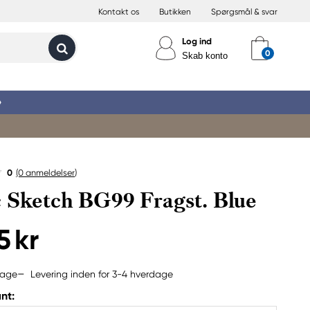
Kontakt os
Butikken
Spørgsmål & svar
Log ind
Skab konto
»
0
(0
anmeldelser
)
 Sketch BG99 Fragst. Blue
5 kr
Levering inden for 3-4 hverdage
bage
nt: