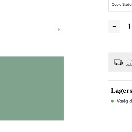
Copic Sketc
1
Fri 
pak
Lagers
Vælg d