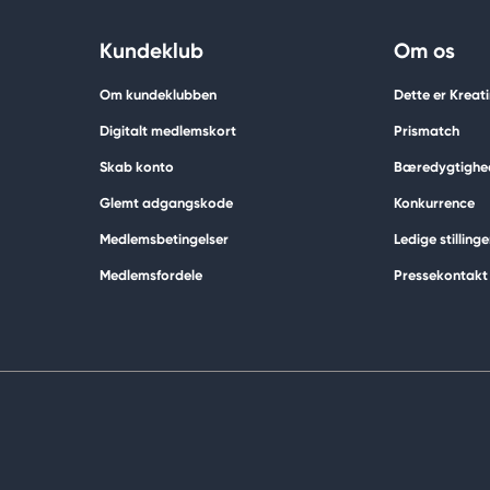
Kundeklub
Om os
Om kundeklubben
Dette er Kreat
Digitalt medlemskort
Prismatch
Skab konto
Bæredygtighe
Glemt adgangskode
Konkurrence
Medlemsbetingelser
Ledige stillinge
Medlemsfordele
Pressekontakt