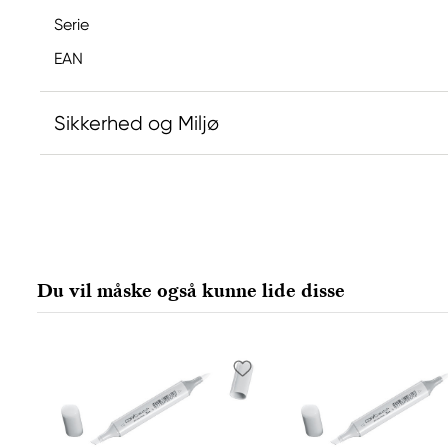
Serie
EAN
Sikkerhed og Miljø
Ansvarlig EU
Copic
Holtz Office Support GmbH
Berta-Cramer-Ring 14-16
Du vil måske også kunne lide disse
65205 Wiesbaden, Germany
export@holtz-gmbh.de
+49 6122 709 0
Producent
Copic
Too Marker Products Inc.